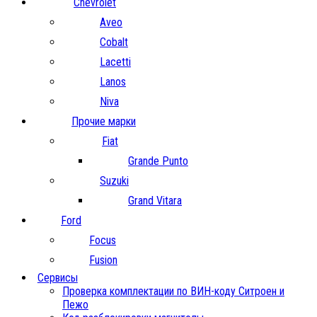
Chevrolet
Aveo
Cobalt
Lacetti
Lanos
Niva
Прочие марки
Fiat
Grande Punto
Suzuki
Grand Vitara
Ford
Focus
Fusion
Сервисы
Проверка комплектации по ВИН-коду Ситроен и
Пежо