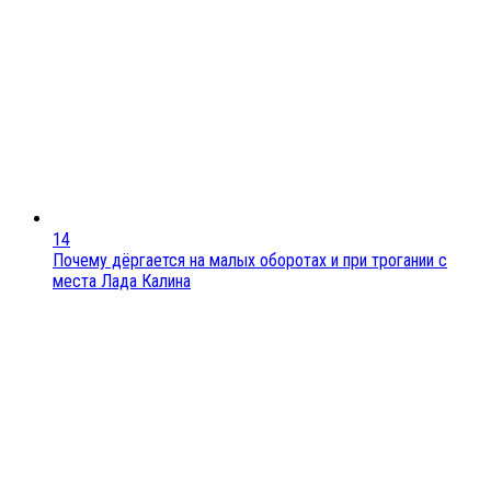
14
Почему дёргается на малых оборотах и при трогании с
места Лада Калина