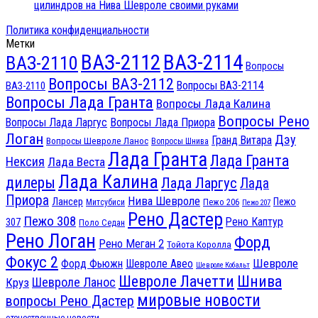
цилиндров на Нива Шевроле своими руками
Политика конфиденциальности
Метки
ВАЗ-2112
ВАЗ-2114
ВАЗ-2110
Вопросы
Вопросы ВАЗ-2112
Вопросы ВАЗ-2114
ВАЗ-2110
Вопросы Лада Гранта
Вопросы Лада Калина
Вопросы Рено
Вопросы Лада Ларгус
Вопросы Лада Приора
Логан
Дэу
Гранд Витара
Вопросы Шевроле Ланос
Вопросы Шнива
Лада Гранта
Лада Гранта
Нексия
Лада Веста
Лада Калина
дилеры
Лада Ларгус
Лада
Приора
Нива Шевроле
Лансер
Пежо
Пежо 206
Митсубиси
Пежо 207
Рено Дастер
Пежо 308
Рено Каптур
307
Поло Седан
Рено Логан
Форд
Рено Меган 2
Тойота Королла
Фокус 2
Шевроле
Форд Фьюжн
Шевроле Авео
Шевроле Кобальт
Шнива
Шевроле Лачетти
Шевроле Ланос
Круз
мировые новости
вопросы Рено Дастер
отечественные новости