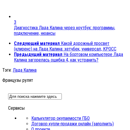
3
Диагностика Лада Калина через ноутбук: программы,
подключение, нюансы
Следующий материал
Какой дорожный просвет
(клиренс) на Лада Калина: хетчбек, универсал, КРОСС
Предыдущий материал
На бортовом компьютере Лада
Калина загорелась ошибка 4, как устранить?
Тэги:
Лада Калина
Французы рулят
Сервисы
Калькулятор окупаемости ГБО
Договор купли-продажи онлайн (заполнить)
О проекте