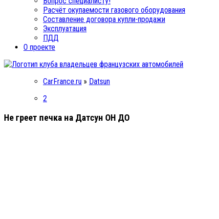
Вопрос специалисту!
Расчёт окупаемости газового оборудования
Составление договора купли-продажи
Эксплуатация
ПДД
О проекте
CarFrance.ru
»
Datsun
2
Не греет печка на Датсун ОН ДО