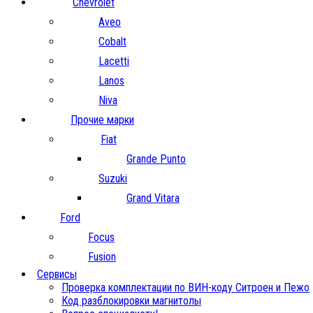
Chevrolet
Aveo
Cobalt
Lacetti
Lanos
Niva
Прочие марки
Fiat
Grande Punto
Suzuki
Grand Vitara
Ford
Focus
Fusion
Сервисы
Проверка комплектации по ВИН-коду Ситроен и Пежо
Код разблокировки магнитолы