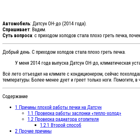
Автомобиль
: Датсун ОН-до (2014 года).
Спрашивает
: Вадим.
Суть вопроса
: с приходом холодов стала плохо греть печка, поче
Добрый день. С приходом холодов стала плохо греть печка.
У меня 2014 года выпуска Датсун ОН-до, климатическая уста
Всё лето отъездил на климате с кондиционером, сейчас похолодало
температуры. Более-менее дует и греет только ноги. Помогите, в
Содержание
1
Причины плохой работы печки на Датсун
1.1
Проверка работы заслонки «тепло-холод»
1.2
Проверка радиатора отопителя
1.2.1
Второй способ
2
Прочие причины