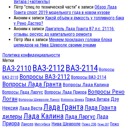
Витара (+артикулы)
Пётр "спец по технической части"
к записи
Обзор Лада
Гранта спорт 2019 модельного года в новом кузове
Аноним
к записи
Какой объём и ёмкость у топливного бака
у Рено Дастер?
Аноним
к записи
Двигатель Лада Гранта 87 л.с. 21116:
отзывы, ресурс до капитального ремонта
Пётр Ива
к записи
Меняем прокладку головки блока
цилиндров на Нива Шевроле своими руками
Политика конфиденциальности
Метки
ВАЗ-2112
ВАЗ-2114
ВАЗ-2110
Вопросы
Вопросы ВАЗ-2112
Вопросы ВАЗ-2114
ВАЗ-2110
Вопросы Лада Гранта
Вопросы Лада Калина
Вопросы Рено
Вопросы Лада Ларгус
Вопросы Лада Приора
Логан
Дэу
Гранд Витара
Вопросы Шевроле Ланос
Вопросы Шнива
Лада Гранта
Лада Гранта
Нексия
Лада Веста
Лада Калина
дилеры
Лада Ларгус
Лада
Приора
Нива Шевроле
Лансер
Пежо
Пежо 206
Митсубиси
Пежо 207