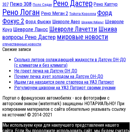
Рено Дастер
Пежо 308
Рено Каптур
307
Поло Седан
Рено Логан
Форд
Рено Меган 2
Тойота Королла
Фокус 2
Шевроле
Форд Фьюжн
Шевроле Авео
Шевроле Кобальт
Шнива
Шевроле Лачетти
Шевроле Ланос
Круз
мировые новости
вопросы Рено Дастер
отечественные новости
Свежие записи
Сколько литров охлаждающей жидкости в Датсун ОН-ДО
(с климатом и без климата)
Не греет печка на Датсун ОН ДО
Почему печка дует холодом на Датсун ОН-ДО
Ищем где находится реле стартера на УАЗ Патриот
Регулируем шкворни на УАЗ Патриот своими руками
Портал о французских автомобилях - все фотографии с
авторским знаком (watermark) защищены НОТАРИАЛЬНО! При
копировании материалов с сайта обязательно указывать ссылку
на источник! © 2014-2021
Мы используем куки для наилучшего представления нашего
сайта. Если Вы продолжите использовать сайт, мы будем считать