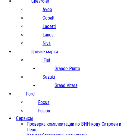
Chevrolet
Aveo
Cobalt
Lacetti
Lanos
Niva
Прочие марки
Fiat
Grande Punto
Suzuki
Grand Vitara
Ford
Focus
Fusion
Сервисы
Проверка комплектации по ВИН-коду Ситроен и
Пежо