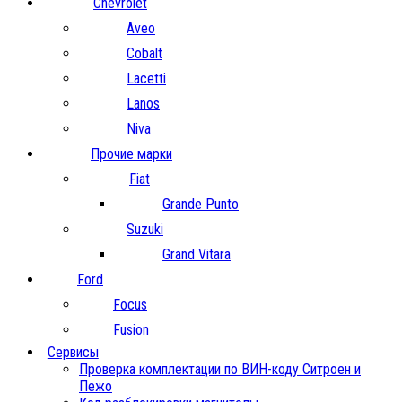
Chevrolet
Aveo
Cobalt
Lacetti
Lanos
Niva
Прочие марки
Fiat
Grande Punto
Suzuki
Grand Vitara
Ford
Focus
Fusion
Сервисы
Проверка комплектации по ВИН-коду Ситроен и
Пежо