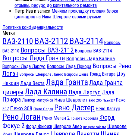
отзывы, ресурс до капитального ремонта
Пётр Ива
к записи
Меняем прокладку головки блока
цилиндров на Нива Шевроле своими руками
Политика конфиденциальности
Метки
ВАЗ-2112
ВАЗ-2114
ВАЗ-2110
Вопросы
Вопросы ВАЗ-2112
Вопросы ВАЗ-2114
ВАЗ-2110
Вопросы Лада Гранта
Вопросы Лада Калина
Вопросы Рено
Вопросы Лада Ларгус
Вопросы Лада Приора
Логан
Дэу
Гранд Витара
Вопросы Шевроле Ланос
Вопросы Шнива
Лада Гранта
Лада Гранта
Нексия
Лада Веста
Лада Калина
дилеры
Лада Ларгус
Лада
Приора
Нива Шевроле
Лансер
Пежо
Пежо 206
Митсубиси
Пежо 207
Рено Дастер
Пежо 308
Рено Каптур
307
Поло Седан
Рено Логан
Форд
Рено Меган 2
Тойота Королла
Фокус 2
Шевроле
Форд Фьюжн
Шевроле Авео
Шевроле Кобальт
Шнива
Шевроле Лачетти
Шевроле Ланос
Круз