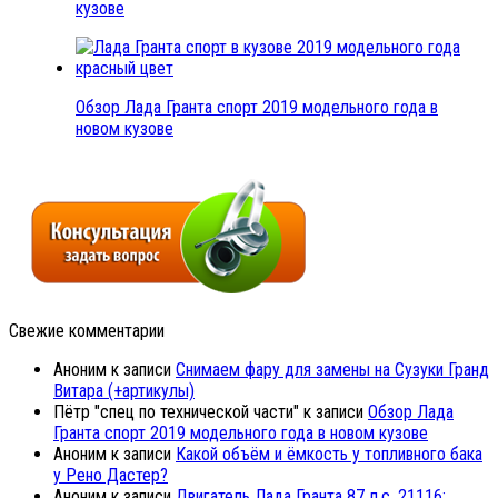
кузове
Обзор Лада Гранта спорт 2019 модельного года в
новом кузове
Свежие комментарии
Аноним
к записи
Снимаем фару для замены на Сузуки Гранд
Витара (+артикулы)
Пётр "спец по технической части"
к записи
Обзор Лада
Гранта спорт 2019 модельного года в новом кузове
Аноним
к записи
Какой объём и ёмкость у топливного бака
у Рено Дастер?
Аноним
к записи
Двигатель Лада Гранта 87 л.с. 21116: