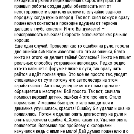
находится в рычаге переключения скоростей) простой
принцып работы создан дабы обезопасить кпп от
неосторожности водителя включить случайно заднюю
передачу когда нужно вперёд. Так вот, снял кожух и сразу
пошевелил контакты в проводке идущем от геркона
дальше в глубь консоли. И что Вы думаете! —
неисправность изчезла! Скорость включается как раньше
хорошо.
Ещё один случай. Проверил как-то ошибки на руле, горели
две ошибки 4и6.Всем известно что это за ошибки, благо
никто из этого не делает тайны! Согласны? Никто не пишет
реальных способов устранения неполадок. Редко-редко
кто-то напишет в форуме ближе к сути, так сразу нить
рвётся и идёт полная чушь. Это всё не просто так, уводят
специально от сути потому что автослесаря на этом
зарабатывают. Автовладелец не может сам сделать-
обращается к мастерам. Всё просто. Так вот, сначала
поменял верхний датчик, ошибка 4 это про него. Стало
нормально. И машина быстрее стала заводиться и
динамика улучшилась, красота! Ошибку 6 я удалил и она не
появлялась. Потом я сделал опять диагностику на руле и
опять выскочила ошибка 4…Хрень какая-то. Удаляю-опять
появляется. Вспомнил про проблему с колодками….
намучался ведь с ними не мало! Дай думаю пошевелю и о