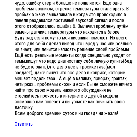
чудо, ошибку стёр и больше не появляется. Ещё одна
проблема возникла, стрелка температуры стала врать. В
пробках в жару зашкаливала и когда это происходило в
панели раздавался противный звуковой сигнал и после
этого отображались ошибка 6. Вылечил проблему путём
замены датчика температуры что находится в блоке.
Буду рад если кому-то моя писанина поможет. Из всего
этого для себя сделал вывод что народ у нас или реально
не знает, или ленится написать решение своей проблемы.
Ещё есть реальные моменты когда специально уводят от
темы:пишут что надо диагностику себе личную купить(бед
не будете знать),что дело всё в тросике газа(мол
заедает), даже пишут что всё дело в коврике, который
мешает педали газа… А ещё в калинах, приорах, грантах,
четырках… проблемы схожи и если Вы не сможете ничего
найти про свою модель никакого обсуждения не
стесняйтесь прочесть в интернете о другой модели-
возможно вам повезёт и вы узнаете как починить свою
ласточку.
Всем доброго времени суток и ни гвоздя ни жезла!
Ответить