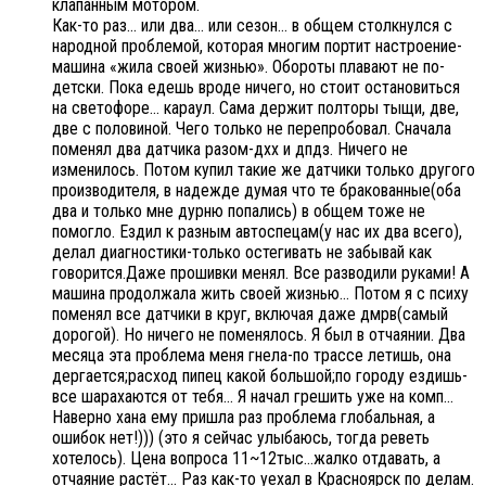
клапанным мотором.
Как-то раз… или два… или сезон… в общем столкнулся с
народной проблемой, которая многим портит настроение-
машина «жила своей жизнью». Обороты плавают не по-
детски. Пока едешь вроде ничего, но стоит остановиться
на светофоре… караул. Сама держит полторы тыщи, две,
две с половиной. Чего только не перепробовал. Сначала
поменял два датчика разом-дхх и дпдз. Ничего не
изменилось. Потом купил такие же датчики только другого
производителя, в надежде думая что те бракованные(оба
два и только мне дурню попались) в общем тоже не
помогло. Ездил к разным автоспецам(у нас их два всего),
делал диагностики-только остегивать не забывай как
говорится.Даже прошивки менял. Все разводили руками! А
машина продолжала жить своей жизнью… Потом я с психу
поменял все датчики в круг, включая даже дмрв(самый
дорогой). Но ничего не поменялось. Я был в отчаянии. Два
месяца эта проблема меня гнела-по трассе летишь, она
дергается;расход пипец какой большой;по городу ездишь-
все шарахаются от тебя… Я начал грешить уже на комп…
Наверно хана ему пришла раз проблема глобальная, а
ошибок нет!))) (это я сейчас улыбаюсь, тогда реветь
хотелось). Цена вопроса 11~12тыс…жалко отдавать, а
отчаяние растёт… Раз как-то уехал в Красноярск по делам.