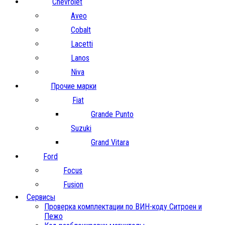
Chevrolet
Aveo
Cobalt
Lacetti
Lanos
Niva
Прочие марки
Fiat
Grande Punto
Suzuki
Grand Vitara
Ford
Focus
Fusion
Сервисы
Проверка комплектации по ВИН-коду Ситроен и
Пежо