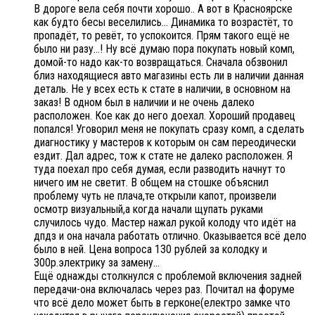
В дороге вела себя почти хорошо.. А вот в Красноярске
как будто бесы веселились… Динамика то возрастёт, то
пропадёт, то ревёт, то успокоится. Прям такого ещё не
было ни разу…! Ну всё думаю пора покупать новый комп,
домой-то надо как-то возвращаться. Сначала обзвонил
близ находящиеся авто магазины есть ли в наличии данная
деталь. Не у всех есть к стате в наличии, в основном на
заказ! В одном был в наличии и не очень далеко
расположен. Кое как до него доехал. Хороший продавец
попался! Уговорил меня не покупать сразу комп, а сделать
диагностику у мастеров к которым он сам переодически
ездит. Дал адрес, тож к стате не далеко расположен. Я
туда поехал про себя думая, если разводить начнут то
ничего им не светит. В общем на стошке объяснил
проблему чуть не плача,те открыли капот, произвели
осмотр визуальный,а когда начали щупать руками
случилось чудо. Мастер нажал рукой колоду что идёт на
дпдз и она начала работать отлично. Оказывается всё дело
было в ней. Цена вопроса 130 рублей за колодку и
300р.электрику за замену…
Ещё однажды столкнулся с проблемой включения задней
передачи-она включалась через раз. Почитал на форуме
что всё дело может быть в герконе(електро замке что