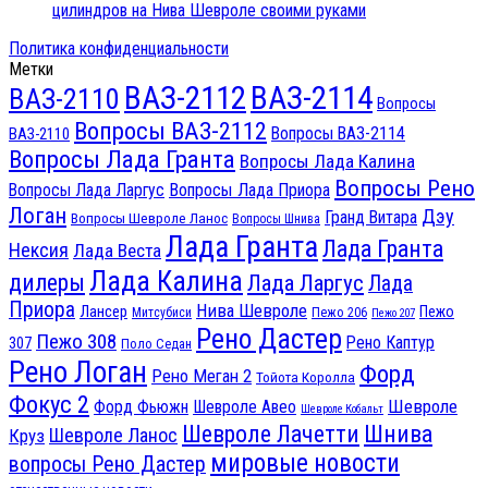
цилиндров на Нива Шевроле своими руками
Политика конфиденциальности
Метки
ВАЗ-2112
ВАЗ-2114
ВАЗ-2110
Вопросы
Вопросы ВАЗ-2112
Вопросы ВАЗ-2114
ВАЗ-2110
Вопросы Лада Гранта
Вопросы Лада Калина
Вопросы Рено
Вопросы Лада Ларгус
Вопросы Лада Приора
Логан
Дэу
Гранд Витара
Вопросы Шевроле Ланос
Вопросы Шнива
Лада Гранта
Лада Гранта
Нексия
Лада Веста
Лада Калина
дилеры
Лада Ларгус
Лада
Приора
Нива Шевроле
Лансер
Пежо
Пежо 206
Митсубиси
Пежо 207
Рено Дастер
Пежо 308
Рено Каптур
307
Поло Седан
Рено Логан
Форд
Рено Меган 2
Тойота Королла
Фокус 2
Шевроле
Форд Фьюжн
Шевроле Авео
Шевроле Кобальт
Шнива
Шевроле Лачетти
Шевроле Ланос
Круз
мировые новости
вопросы Рено Дастер