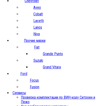
Chevrolet
Aveo
Cobalt
Lacetti
Lanos
Niva
Прочие марки
Fiat
Grande Punto
Suzuki
Grand Vitara
Ford
Focus
Fusion
Сервисы
Проверка комплектации по ВИН-коду Ситроен и
Пежо