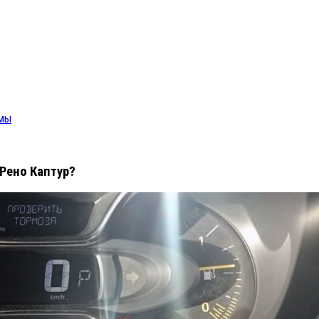
емы
 Рено Каптур?