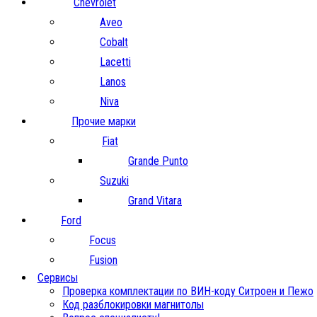
Chevrolet
Aveo
Cobalt
Lacetti
Lanos
Niva
Прочие марки
Fiat
Grande Punto
Suzuki
Grand Vitara
Ford
Focus
Fusion
Сервисы
Проверка комплектации по ВИН-коду Ситроен и Пежо
Код разблокировки магнитолы