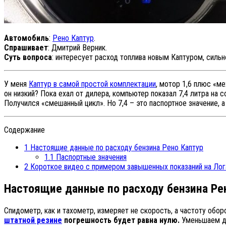
Автомобиль
:
Рено Каптур
.
Спрашивает
: Дмитрий Верник.
Суть вопроса
: интересует расход топлива новым Каптуром, сильн
У меня
Каптур в самой простой комплектации
, мотор 1,6 плюс «ме
он низкий? Пока ехал от дилера, компьютер показал 7,4 литра на
Получился «смешанный цикл». Но 7,4 – это паспортное значение, 
Содержание
1
Настоящие данные по расходу бензина Рено Каптур
1.1
Паспортные значения
2
Короткое видео с примером завышенных показаний на Лог
Настоящие данные по расходу бензина Ре
Спидометр, как и тахометр, измеряет не скорость, а частоту обо
штатной резине
погрешность будет равна нулю.
Уменьшаем ди