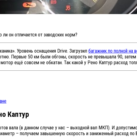
о ли он отличается от заводских норм?
ханика». Уровень оснащения Drive. Загрузил
багажник по полной на 
 сотню. Первые 50 км были обгоны, скорость не превышала 90, зате
а мотор ещё совсем не обкатан. Так какой у Рено Каптур расход то
ане
но Каптур
ротов вала (в данном случае у нас – выходной вал МКП). И допусти
аметр – получаем завышенную скорость и заниженный расход по 