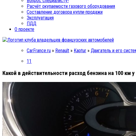
Вопрос специалисту!
Расчёт окупаемости газового оборудования
Составление договора купли-продажи
Эксплуатация
ПДД
О проекте
CarFrance.ru
»
Renault
»
Kaptur
»
Двигатель и его сист
11
Какой в действительности расход бензина на 100 км у