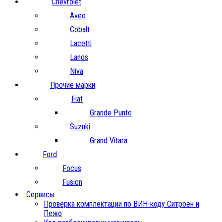
Chevrolet
Aveo
Cobalt
Lacetti
Lanos
Niva
Прочие марки
Fiat
Grande Punto
Suzuki
Grand Vitara
Ford
Focus
Fusion
Сервисы
Проверка комплектации по ВИН-коду Ситроен и
Пежо