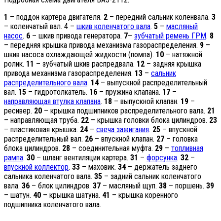
1
– поддон картера двигателя.
2
– передний сальник коленвала.
3
– коленчатый вал. 4 –
шкив коленчатого вала
.
5
–
масляный
насос
.
6
– шкив привода генератора.
7
–
зубчатый ремень ГРМ
.
8
– передняя крышка привода механизма газораспределения.
9
–
шкив насоса охлаждающей жидкости (помпа).
10
– натяжной
ролик.
11
– зубчатый шкив распредвала.
12
– задняя крышка
привода механизма газораспределения.
13
–
сальник
распределительного вала
.
14
– выпускной распределительный
вал.
15
– гидротолкатель.
16
– пружина клапана.
17
–
направляющая втулка клапана
.
18
– выпускной клапан.
19
–
ресивер.
20
– крышка подшипников распределительного вала.
21
– направляющая труба.
22
– крышка головки блока цилиндров.
23
– пластиковая крышка.
24
–
свеча зажигания
.
25
– впускной
распределительный вал.
26
– впускной клапан.
27
– головка
блока цилиндров.
28
– соединительная муфта.
29
–
топливная
рампа
.
30
– шланг вентиляции картера.
31
–
форсунка
.
32
–
впускной коллектор
.
33
– маховик.
34
– держатель заднего
сальника коленчатого вала.
35
– задний сальник коленчатого
вала.
36
– блок цилиндров.
37
– масляный щуп.
38
– поршень.
39
– шатун.
40
– крышка шатуна.
41
– крышка коренного
подшипника коленчатого вала.