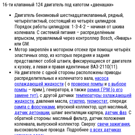
16-ти клапанный 124 двигатель под капотом «двенашки»
Двигатель бензиновый шестнадцатиклапанный, рядный,
четырёхтактный, состоящий из четырёх цилиндров.
Порядок работы цилиндров: 1-3-4-2 – начиная от шкива
коленвала. С системой питания – распределённым
впрыском, управляемый через контроллер Bosch, «Январь»
или GM.
Мотор закреплён в моторном отсеке при помощи четырёх
эластичных опор, из которых передняя и задняя
представляют собой штанги, фиксирующиеся от двигателя
к кузову, а левая и правая идентичные ВАЗ-2110(11).
На двигателе с одной стороны расположены приводы
распределительных и коленчатого вала,
насоса
охлаждающей жидкости
( о
проверке помпы
и
о выборе
помпы
– прим.), генератора, а также
ремня ГРМ (о его
замене тут)
, с другой датчики:
температуры охлаждающей
жидкости
, давления масла,
стартер
,
термостат
, спереди:
рампа с форсунками
, впускной коллектор, щуп масляный,
датчик детонации
, шланг вентиляции картера,
датчик фаз
. С
обратной стороны: масляный фильтр, датчик положения
коленвала, выпускной коллектор. Сверху:
свечи зажигания
,
высоковольтные провода. Подробнее
о всех датчиках