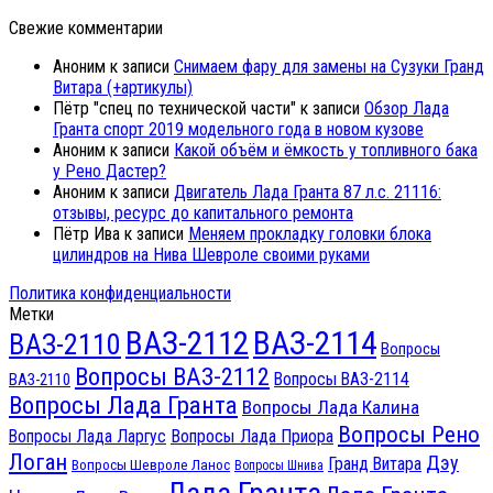
Свежие комментарии
Аноним
к записи
Снимаем фару для замены на Сузуки Гранд
Витара (+артикулы)
Пётр "спец по технической части"
к записи
Обзор Лада
Гранта спорт 2019 модельного года в новом кузове
Аноним
к записи
Какой объём и ёмкость у топливного бака
у Рено Дастер?
Аноним
к записи
Двигатель Лада Гранта 87 л.с. 21116:
отзывы, ресурс до капитального ремонта
Пётр Ива
к записи
Меняем прокладку головки блока
цилиндров на Нива Шевроле своими руками
Политика конфиденциальности
Метки
ВАЗ-2112
ВАЗ-2114
ВАЗ-2110
Вопросы
Вопросы ВАЗ-2112
Вопросы ВАЗ-2114
ВАЗ-2110
Вопросы Лада Гранта
Вопросы Лада Калина
Вопросы Рено
Вопросы Лада Ларгус
Вопросы Лада Приора
Логан
Дэу
Гранд Витара
Вопросы Шевроле Ланос
Вопросы Шнива