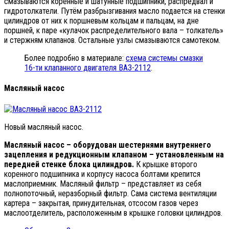
смазываются коренные и шатунные подшипники, распредвал и
гидротолкатели. Путём разбрызгивания масло подается на стенки
цилиндров от них к поршневым кольцам и пальцам, на дне
поршней, к паре «кулачок распределительного вала – толкатель»
и стержням клапанов. Остальные узлы смазываются самотеком.
Более подробно в материале:
схема системы смазки
16-ти клапанного двигателя ВАЗ-2112
.
Масляный насос
Новый масляный насос.
Масляный насос – оборудован шестернями внутреннего
зацепления и редукционным клапаном – установленным на
передней стенке блока цилиндров.
К крышке второго
коренного подшипника и корпусу насоса болтами крепится
маслоприемник. Масляный фильтр – представляет из себя
полнопоточный, неразборный фильтр. Сама система вентиляции
картера – закрытая, принудительная, отсосом газов через
маслоотделитель, расположенным в крышке головки цилиндров.