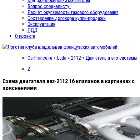
Код разблокировки магнитолы
Вопрос специалисту!
Расчёт окупаемости газового оборудования
Составление договора купли-продажи
Эксплуатация
ПДД
О проекте
CarFrance.ru
»
Lada
»
2112
»
Двигатель и его системы
2
Схема двигателя ваз-2112 16 клапанов в картинках с
пояснениями