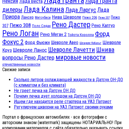
Лада Гранта
Лада Гранта
Нексия
Лада Веста
Лада Калина
дилеры
Лада Ларгус
Лада
Приора
Нива Шевроле
Лансер
Пежо
Пежо 206
Митсубиси
Пежо 207
Рено Дастер
Пежо 308
Рено Каптур
307
Поло Седан
Рено Логан
Форд
Рено Меган 2
Тойота Королла
Фокус 2
Шевроле
Форд Фьюжн
Шевроле Авео
Шевроле Кобальт
Шнива
Шевроле Лачетти
Шевроле Ланос
Круз
мировые новости
вопросы Рено Дастер
отечественные новости
Свежие записи
Сколько литров охлаждающей жидкости в Датсун ОН-ДО
(с климатом и без климата)
Не греет печка на Датсун ОН ДО
Почему печка дует холодом на Датсун ОН-ДО
Ищем где находится реле стартера на УАЗ Патриот
Регулируем шкворни на УАЗ Патриот своими руками
Портал о французских автомобилях - все фотографии с
авторским знаком (watermark) защищены НОТАРИАЛЬНО! При
копировании материалов с сайта обязательно указывать ссылку