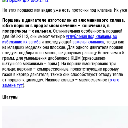
На этих поршнях как видно уже есть проточки под клапана. Их уже 
Поршень в двигателе изготовлен из алюминиевого сплава,
юбка поршня в продольном сечении – коническая, в
поперечном – овальная.
Отличительная особенность поршней
для ВАЗ-2112, они имеют четыре
углубления под клапаны, во
избежание их загиба
и последующей
замены клапанов
, тогда как
на младших моделях они плоские. Для одного двигателя поршни
следует подбирать по массе, не допуская разницу более чем в 5
грамм, для уменьшения дисбаланса КШМ (кривошипно-
шатунного механизма – прим.). На поршне вмонтировано три
кольца: верхние – компрессионные, препятствующие прорыву
газов в картер двигателя, также они способствуют отводу тепла
от поршня к цилиндру. Нижнее кольцо – маслосъёмное (
о его
замене тут
).
Шатуны