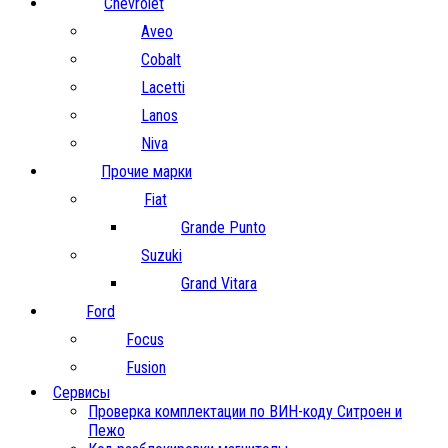
Chevrolet
Aveo
Cobalt
Lacetti
Lanos
Niva
Прочие марки
Fiat
Grande Punto
Suzuki
Grand Vitara
Ford
Focus
Fusion
Сервисы
Проверка комплектации по ВИН-коду Ситроен и
Пежо