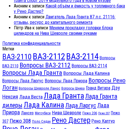
Гранта спорт 2019 модельного года в новом кузове
Аноним
к записи
Какой объём и ёмкость у топливного бака
у Рено Дастер?
Аноним
к записи
Двигатель Лада Гранта 87 л.с. 21116:
отзывы, ресурс до капитального ремонта
Пётр Ива
к записи
Меняем прокладку головки блока
цилиндров на Нива Шевроле своими руками
Политика конфиденциальности
Метки
ВАЗ-2112
ВАЗ-2114
ВАЗ-2110
Вопросы
Вопросы ВАЗ-2112
Вопросы ВАЗ-2114
ВАЗ-2110
Вопросы Лада Гранта
Вопросы Лада Калина
Вопросы Рено
Вопросы Лада Ларгус
Вопросы Лада Приора
Логан
Дэу
Гранд Витара
Вопросы Шевроле Ланос
Вопросы Шнива
Лада Гранта
Лада Гранта
Нексия
Лада Веста
Лада Калина
дилеры
Лада Ларгус
Лада
Приора
Нива Шевроле
Лансер
Пежо
Пежо 206
Митсубиси
Пежо 207
Рено Дастер
Пежо 308
Рено Каптур
307
Поло Седан