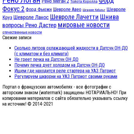
Рено Логан
Форд
Рено Меган 2
Тойота Королла
Фокус 2
Шевроле
Форд Фьюжн
Шевроле Авео
Шевроле Кобальт
Шнива
Шевроле Лачетти
Шевроле Ланос
Круз
мировые новости
вопросы Рено Дастер
отечественные новости
Свежие записи
Сколько литров охлаждающей жидкости в Датсун ОН-ДО
(с климатом и без климата)
Не греет печка на Датсун ОН ДО
Почему печка дует холодом на Датсун ОН-ДО
Ищем где находится реле стартера на УАЗ Патриот
Регулируем шкворни на УАЗ Патриот своими руками
Портал о французских автомобилях - все фотографии с
авторским знаком (watermark) защищены НОТАРИАЛЬНО! При
копировании материалов с сайта обязательно указывать ссылку
на источник! © 2014-2021