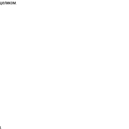
 целиком.
.