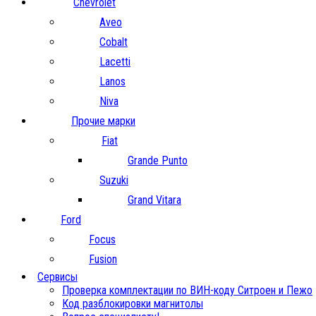
Chevrolet
Aveo
Cobalt
Lacetti
Lanos
Niva
Прочие марки
Fiat
Grande Punto
Suzuki
Grand Vitara
Ford
Focus
Fusion
Сервисы
Проверка комплектации по ВИН-коду Ситроен и Пежо
Код разблокировки магнитолы