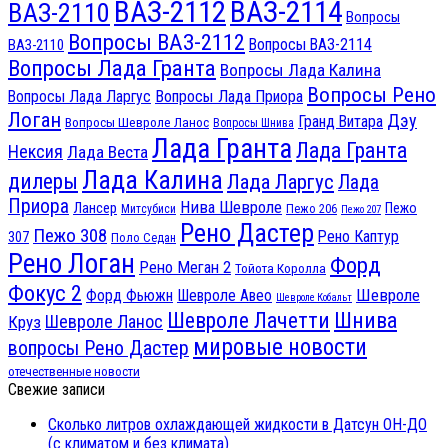
ВАЗ-2112
ВАЗ-2114
ВАЗ-2110
Вопросы
Вопросы ВАЗ-2112
Вопросы ВАЗ-2114
ВАЗ-2110
Вопросы Лада Гранта
Вопросы Лада Калина
Вопросы Рено
Вопросы Лада Ларгус
Вопросы Лада Приора
Логан
Дэу
Гранд Витара
Вопросы Шевроле Ланос
Вопросы Шнива
Лада Гранта
Лада Гранта
Нексия
Лада Веста
Лада Калина
дилеры
Лада Ларгус
Лада
Приора
Нива Шевроле
Лансер
Пежо
Пежо 206
Митсубиси
Пежо 207
Рено Дастер
Пежо 308
Рено Каптур
307
Поло Седан
Рено Логан
Форд
Рено Меган 2
Тойота Королла
Фокус 2
Шевроле
Форд Фьюжн
Шевроле Авео
Шевроле Кобальт
Шнива
Шевроле Лачетти
Шевроле Ланос
Круз
мировые новости
вопросы Рено Дастер
отечественные новости
Свежие записи
Сколько литров охлаждающей жидкости в Датсун ОН-ДО
(с климатом и без климата)