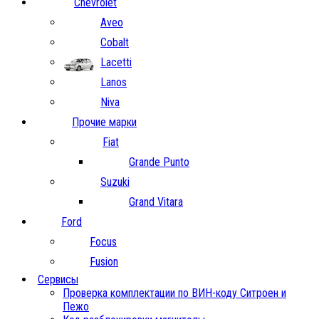
Chevrolet
Aveo
Cobalt
Lacetti
Lanos
Niva
Прочие марки
Fiat
Grande Punto
Suzuki
Grand Vitara
Ford
Focus
Fusion
Сервисы
Проверка комплектации по ВИН-коду Ситроен и
Пежо