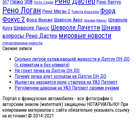
Рено Дастер
Пежо 308
Рено Каптур
307
Поло Седан
Рено Логан
Форд
Рено Меган 2
Тойота Королла
Фокус 2
Шевроле
Форд Фьюжн
Шевроле Авео
Шевроле Кобальт
Шнива
Шевроле Лачетти
Шевроле Ланос
Круз
мировые новости
вопросы Рено Дастер
отечественные новости
Свежие записи
Сколько литров охлаждающей жидкости в Датсун ОН-ДО
(с климатом и без климата)
Не греет печка на Датсун ОН ДО
Почему печка дует холодом на Датсун ОН-ДО
Ищем где находится реле стартера на УАЗ Патриот
Регулируем шкворни на УАЗ Патриот своими руками
Портал о французских автомобилях - все фотографии с
авторским знаком (watermark) защищены НОТАРИАЛЬНО! При
копировании материалов с сайта обязательно указывать ссылку
на источник! © 2014-2021