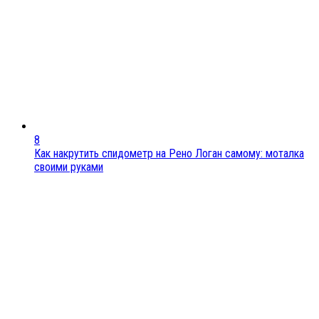
8
Как накрутить спидометр на Рено Логан самому: моталка
своими руками