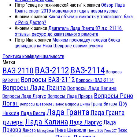
Пётр "спец по технической части"
к записи
Обзор Лада
Гранта спорт 2019 модельного года в новом кузове
Аноним
к записи
Какой объём и ёмкость у топливного бака
у Рено Дастер?
Аноним
к записи
Двигатель Лада Гранта 87 л.с. 21116:
отзывы, ресурс до капитального ремонта
Пётр Ива
к записи
Меняем прокладку головки блока
цилиндров на Нива Шевроле своими руками
Политика конфиденциальности
Метки
ВАЗ-2112
ВАЗ-2114
ВАЗ-2110
Вопросы
Вопросы ВАЗ-2112
Вопросы ВАЗ-2114
ВАЗ-2110
Вопросы Лада Гранта
Вопросы Лада Калина
Вопросы Рено
Вопросы Лада Ларгус
Вопросы Лада Приора
Логан
Дэу
Гранд Витара
Вопросы Шевроле Ланос
Вопросы Шнива
Лада Гранта
Лада Гранта
Нексия
Лада Веста
Лада Калина
дилеры
Лада Ларгус
Лада
Приора
Нива Шевроле
Лансер
Пежо
Пежо 206
Митсубиси
Пежо 207