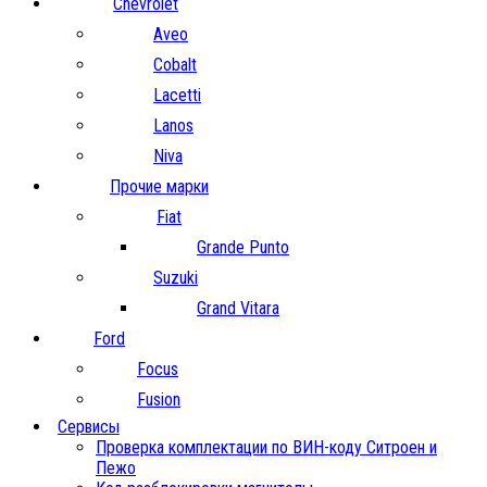
Chevrolet
Aveo
Cobalt
Lacetti
Lanos
Niva
Прочие марки
Fiat
Grande Punto
Suzuki
Grand Vitara
Ford
Focus
Fusion
Сервисы
Проверка комплектации по ВИН-коду Ситроен и
Пежо