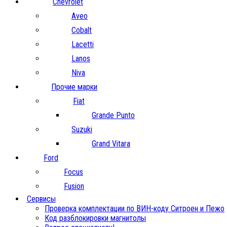
Chevrolet
Aveo
Cobalt
Lacetti
Lanos
Niva
Прочие марки
Fiat
Grande Punto
Suzuki
Grand Vitara
Ford
Focus
Fusion
Сервисы
Проверка комплектации по ВИН-коду Ситроен и Пежо
Код разблокировки магнитолы