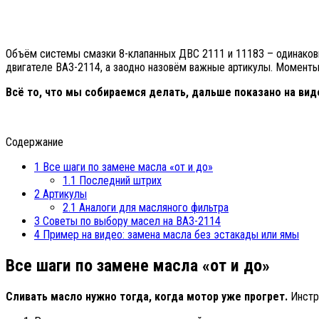
Объём системы смазки 8-клапанных ДВС 2111 и 11183 – одинаковы
двигателе ВАЗ-2114, а заодно назовём важные артикулы. Моменты
Всё то, что мы собираемся делать, дальше показано на вид
Содержание
1
Все шаги по замене масла «от и до»
1.1
Последний штрих
2
Артикулы
2.1
Аналоги для масляного фильтра
3
Советы по выбору масел на ВАЗ-2114
4
Пример на видео: замена масла без эстакады или ямы
Все шаги по замене масла «от и до»
Сливать масло нужно тогда, когда мотор уже прогрет.
Инстру