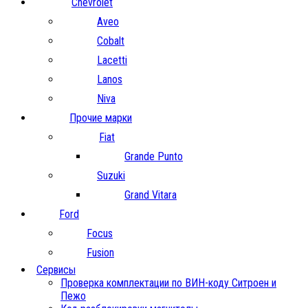
Chevrolet
Aveo
Cobalt
Lacetti
Lanos
Niva
Прочие марки
Fiat
Grande Punto
Suzuki
Grand Vitara
Ford
Focus
Fusion
Сервисы
Проверка комплектации по ВИН-коду Ситроен и
Пежо