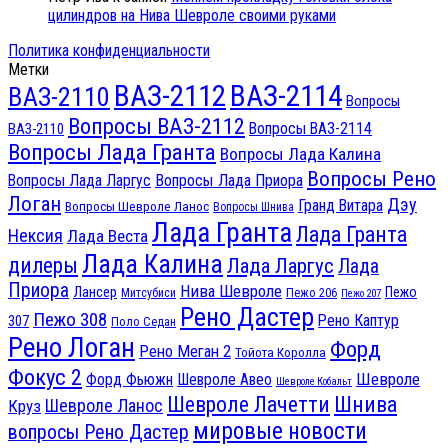
цилиндров на Нива Шевроле своими руками
Политика конфиденциальности
Метки
ВАЗ-2112
ВАЗ-2114
ВАЗ-2110
Вопросы
Вопросы ВАЗ-2112
Вопросы ВАЗ-2114
ВАЗ-2110
Вопросы Лада Гранта
Вопросы Лада Калина
Вопросы Рено
Вопросы Лада Ларгус
Вопросы Лада Приора
Логан
Дэу
Гранд Витара
Вопросы Шевроле Ланос
Вопросы Шнива
Лада Гранта
Лада Гранта
Нексия
Лада Веста
Лада Калина
дилеры
Лада Ларгус
Лада
Приора
Нива Шевроле
Лансер
Пежо
Пежо 206
Митсубиси
Пежо 207
Рено Дастер
Пежо 308
Рено Каптур
307
Поло Седан
Рено Логан
Форд
Рено Меган 2
Тойота Королла
Фокус 2
Шевроле
Форд Фьюжн
Шевроле Авео
Шевроле Кобальт
Шнива
Шевроле Лачетти
Шевроле Ланос
Круз
мировые новости
вопросы Рено Дастер