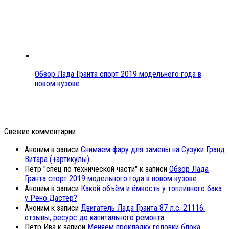
Обзор Лада Гранта спорт 2019 модельного года в
новом кузове
Свежие комментарии
Аноним
к записи
Снимаем фару для замены на Сузуки Гранд
Витара (+артикулы)
Пётр "спец по технической части"
к записи
Обзор Лада
Гранта спорт 2019 модельного года в новом кузове
Аноним
к записи
Какой объём и ёмкость у топливного бака
у Рено Дастер?
Аноним
к записи
Двигатель Лада Гранта 87 л.с. 21116:
отзывы, ресурс до капитального ремонта
Пётр Ива
к записи
Меняем прокладку головки блока