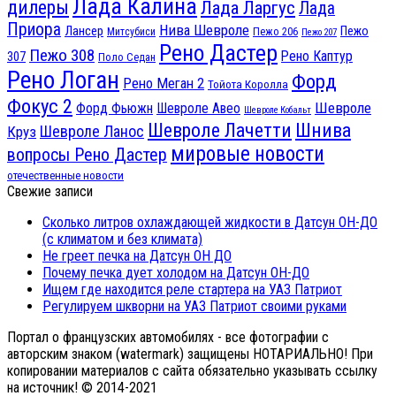
Лада Калина
дилеры
Лада Ларгус
Лада
Приора
Нива Шевроле
Лансер
Пежо
Пежо 206
Митсубиси
Пежо 207
Рено Дастер
Пежо 308
Рено Каптур
307
Поло Седан
Рено Логан
Форд
Рено Меган 2
Тойота Королла
Фокус 2
Шевроле
Форд Фьюжн
Шевроле Авео
Шевроле Кобальт
Шнива
Шевроле Лачетти
Шевроле Ланос
Круз
мировые новости
вопросы Рено Дастер
отечественные новости
Свежие записи
Сколько литров охлаждающей жидкости в Датсун ОН-ДО
(с климатом и без климата)
Не греет печка на Датсун ОН ДО
Почему печка дует холодом на Датсун ОН-ДО
Ищем где находится реле стартера на УАЗ Патриот
Регулируем шкворни на УАЗ Патриот своими руками
Портал о французских автомобилях - все фотографии с
авторским знаком (watermark) защищены НОТАРИАЛЬНО! При
копировании материалов с сайта обязательно указывать ссылку
на источник! © 2014-2021