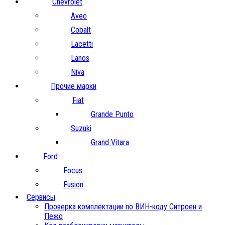
Chevrolet
Aveo
Cobalt
Lacetti
Lanos
Niva
Прочие марки
Fiat
Grande Punto
Suzuki
Grand Vitara
Ford
Focus
Fusion
Сервисы
Проверка комплектации по ВИН-коду Ситроен и
Пежо