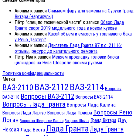
Свежие комментарии
Аноним
к записи
Снимаем фару для замены на Сузуки Гранд
Витара (+артикулы)
Пётр "спец по технической части"
к записи
Обзор Лада
Гранта спорт 2019 модельного года в новом кузове
Аноним
к записи
Какой объём и ёмкость у топливного бака
у Рено Дастер?
Аноним
к записи
Двигатель Лада Гранта 87 л.с. 21116:
отзывы, ресурс до капитального ремонта
Пётр Ива
к записи
Меняем прокладку головки блока
цилиндров на Нива Шевроле своими руками
Политика конфиденциальности
Метки
ВАЗ-2112
ВАЗ-2114
ВАЗ-2110
Вопросы
Вопросы ВАЗ-2112
Вопросы ВАЗ-2114
ВАЗ-2110
Вопросы Лада Гранта
Вопросы Лада Калина
Вопросы Рено
Вопросы Лада Ларгус
Вопросы Лада Приора
Логан
Дэу
Гранд Витара
Вопросы Шевроле Ланос
Вопросы Шнива
Лада Гранта
Лада Гранта
Нексия
Лада Веста