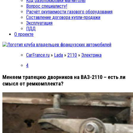
Код разблокировки магнитолы
Вопрос специалисту!
Расчёт окупаемости газового оборудования
Составление договора купли-продажи
Эксплуатация
ПДД
О проекте
CarFrance.ru
»
Lada
»
2110
»
Электрика
4
Меняем трапецию дворников на ВАЗ-2110 – есть ли
смысл от ремкомплекта?