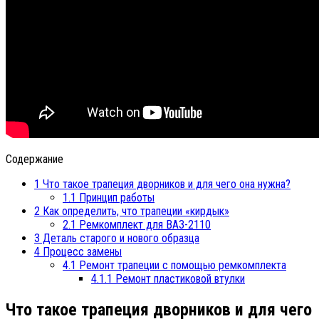
Содержание
1
Что такое трапеция дворников и для чего она нужна?
1.1
Принцип работы
2
Как определить, что трапеции «кирдык»
2.1
Ремкомплект для ВАЗ-2110
3
Деталь старого и нового образца
4
Процесс замены
4.1
Ремонт трапеции с помощью ремкомплекта
4.1.1
Ремонт пластиковой втулки
Что такое трапеция дворников и для чего