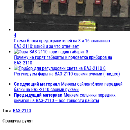
4
Схема блока предохранителей на 8 и 16 клапанных
ВАЗ-2110: какой и за что отвечает
3
Почему не горят габариты и подсветка приборов на
ВАЗ-2110
0
Регулируем фары на ВАЗ-2110 своими руками (+видео)
Следующий материал
Меняем сайлентблоки передней
балки на ВАЗ-2110 своими руками
Предыдущий материал
Меняем сальники передних
рычагов на ВАЗ-2110 – все тонкости работы
Тэги:
ВАЗ-2110
Французы рулят