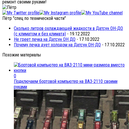
ремонт своими руками!
Пётр "спец по технической части"
Сколько литров охлаждающей жидкости в Датсун ОН-ДО
(с климатом и без климата)
- 19.12.2022
Не греет печка на Датсун ОН ДО
- 17.10.2022
Почему печка дует холодом на Датсун ОН-ДО
- 17.10.2022
Похожие материалы
0
Подключаем бортовой компьютер на ВАЗ-2110 своими
руками