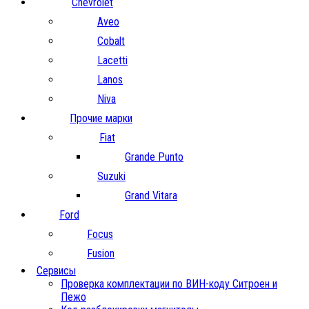
Chevrolet
Aveo
Cobalt
Lacetti
Lanos
Niva
Прочие марки
Fiat
Grande Punto
Suzuki
Grand Vitara
Ford
Focus
Fusion
Сервисы
Проверка комплектации по ВИН-коду Ситроен и
Пежо