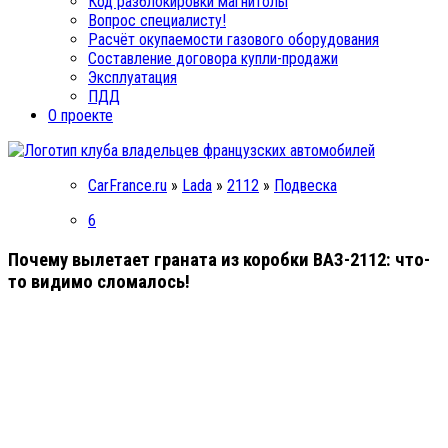
Код разблокировки магнитолы
Вопрос специалисту!
Расчёт окупаемости газового оборудования
Составление договора купли-продажи
Эксплуатация
ПДД
О проекте
CarFrance.ru
»
Lada
»
2112
»
Подвеска
6
Почему вылетает граната из коробки ВАЗ-2112: что-
то видимо сломалось!