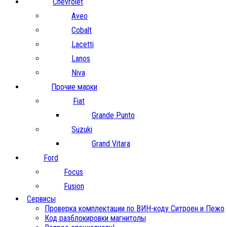
Chevrolet
Aveo
Cobalt
Lacetti
Lanos
Niva
Прочие марки
Fiat
Grande Punto
Suzuki
Grand Vitara
Ford
Focus
Fusion
Сервисы
Проверка комплектации по ВИН-коду Ситроен и Пежо
Код разблокировки магнитолы