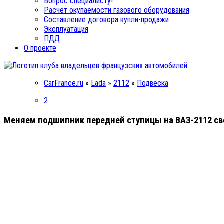
Вопрос специалисту!
Расчёт окупаемости газового оборудования
Составление договора купли-продажи
Эксплуатация
ПДД
О проекте
CarFrance.ru
»
Lada
»
2112
»
Подвеска
2
Меняем подшипник передней ступицы на ВАЗ-2112 с