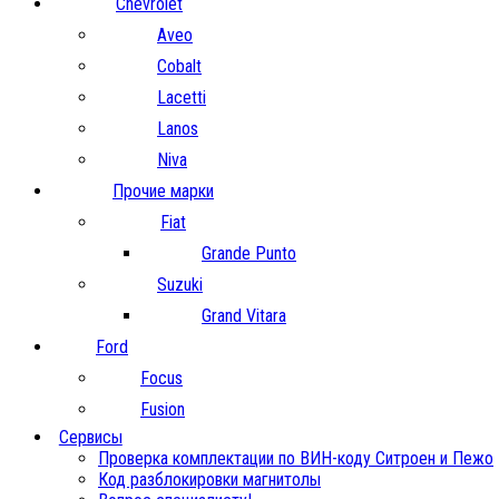
Chevrolet
Aveo
Cobalt
Lacetti
Lanos
Niva
Прочие марки
Fiat
Grande Punto
Suzuki
Grand Vitara
Ford
Focus
Fusion
Сервисы
Проверка комплектации по ВИН-коду Ситроен и Пежо
Код разблокировки магнитолы