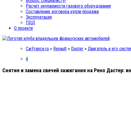
Вопрос специалисту!
Расчёт окупаемости газового оборудования
Составление договора купли-продажи
Эксплуатация
ПДД
О проекте
CarFrance.ru
»
Renault
»
Duster
»
Двигатель и его сист
4
Снятие и замена свечей зажигания на Рено Дастер: и