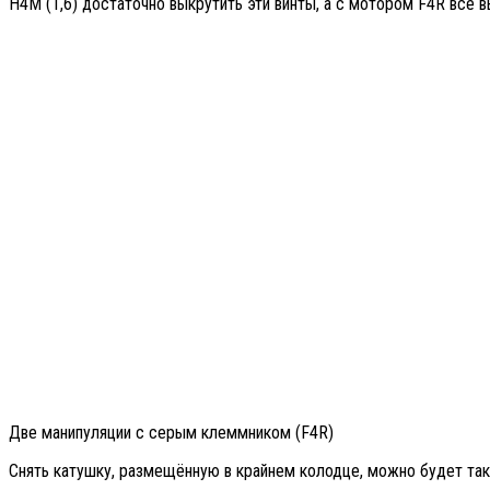
H4M (1,6) достаточно выкрутить эти винты, а с мотором F4R всё 
Две манипуляции с серым клеммником (F4R)
Снять катушку, размещённую в крайнем колодце, можно будет так