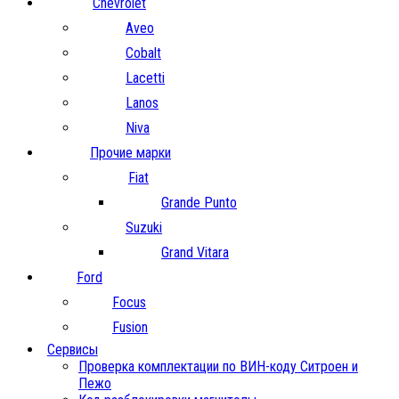
Chevrolet
Aveo
Cobalt
Lacetti
Lanos
Niva
Прочие марки
Fiat
Grande Punto
Suzuki
Grand Vitara
Ford
Focus
Fusion
Сервисы
Проверка комплектации по ВИН-коду Ситроен и
Пежо