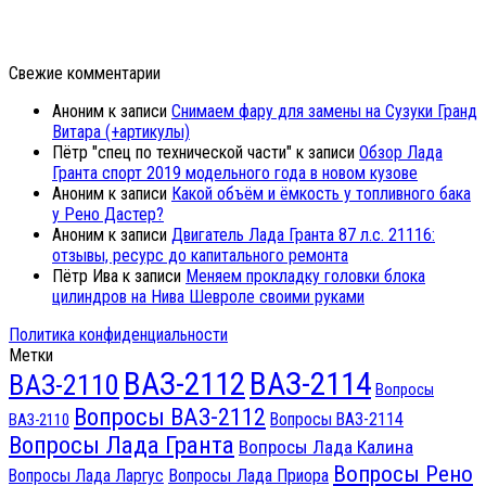
Свежие комментарии
Аноним
к записи
Снимаем фару для замены на Сузуки Гранд
Витара (+артикулы)
Пётр "спец по технической части"
к записи
Обзор Лада
Гранта спорт 2019 модельного года в новом кузове
Аноним
к записи
Какой объём и ёмкость у топливного бака
у Рено Дастер?
Аноним
к записи
Двигатель Лада Гранта 87 л.с. 21116:
отзывы, ресурс до капитального ремонта
Пётр Ива
к записи
Меняем прокладку головки блока
цилиндров на Нива Шевроле своими руками
Политика конфиденциальности
Метки
ВАЗ-2112
ВАЗ-2114
ВАЗ-2110
Вопросы
Вопросы ВАЗ-2112
Вопросы ВАЗ-2114
ВАЗ-2110
Вопросы Лада Гранта
Вопросы Лада Калина
Вопросы Рено
Вопросы Лада Ларгус
Вопросы Лада Приора