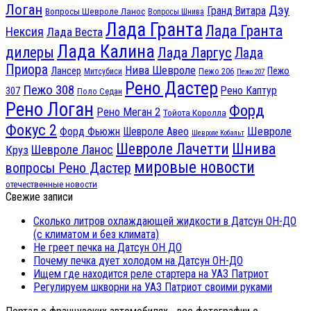
Логан
Дэу
Гранд Витара
Вопросы Шевроле Ланос
Вопросы Шнива
Лада Гранта
Лада Гранта
Нексия
Лада Веста
Лада Калина
дилеры
Лада Ларгус
Лада
Приора
Нива Шевроле
Лансер
Пежо
Пежо 206
Митсубиси
Пежо 207
Рено Дастер
Пежо 308
Рено Каптур
307
Поло Седан
Рено Логан
Форд
Рено Меган 2
Тойота Королла
Фокус 2
Шевроле
Форд Фьюжн
Шевроле Авео
Шевроле Кобальт
Шнива
Шевроле Лачетти
Шевроле Ланос
Круз
мировые новости
вопросы Рено Дастер
отечественные новости
Свежие записи
Сколько литров охлаждающей жидкости в Датсун ОН-ДО
(с климатом и без климата)
Не греет печка на Датсун ОН ДО
Почему печка дует холодом на Датсун ОН-ДО
Ищем где находится реле стартера на УАЗ Патриот
Регулируем шкворни на УАЗ Патриот своими руками