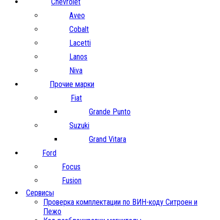
Chevrolet
Aveo
Cobalt
Lacetti
Lanos
Niva
Прочие марки
Fiat
Grande Punto
Suzuki
Grand Vitara
Ford
Focus
Fusion
Сервисы
Проверка комплектации по ВИН-коду Ситроен и
Пежо