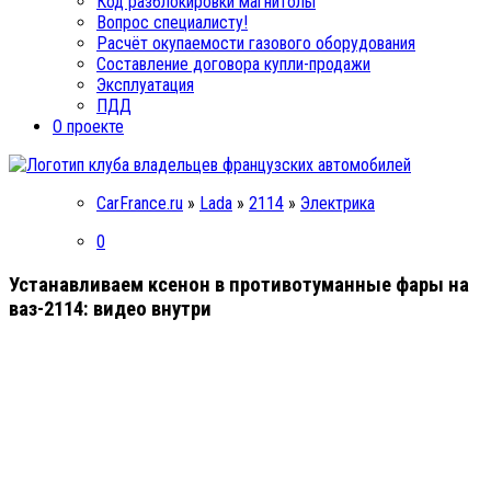
Код разблокировки магнитолы
Вопрос специалисту!
Расчёт окупаемости газового оборудования
Составление договора купли-продажи
Эксплуатация
ПДД
О проекте
CarFrance.ru
»
Lada
»
2114
»
Электрика
0
Устанавливаем ксенон в противотуманные фары на
ваз-2114: видео внутри