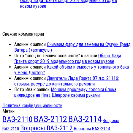
Обзор Лада Гранта спорт 2019 модельного года в
новом кузове
Свежие комментарии
Аноним
к записи
Снимаем фару для замены на Сузуки Гранд
Витара (+артикулы)
Пётр "спец по технической части"
к записи
Обзор Лада
Гранта спорт 2019 модельного года в новом кузове
Аноним
к записи
Какой объём и ёмкость у топливного бака
у Рено Дастер?
Аноним
к записи
Двигатель Лада Гранта 87 л.с. 21116:
отзывы, ресурс до капитального ремонта
Пётр Ива
к записи
Меняем прокладку головки блока
цилиндров на Нива Шевроле своими руками
Политика конфиденциальности
Метки
ВАЗ-2112
ВАЗ-2114
ВАЗ-2110
Вопросы
Вопросы ВАЗ-2112
Вопросы ВАЗ-2114
ВАЗ-2110