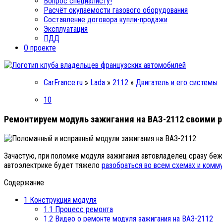
Вопрос специалисту!
Расчёт окупаемости газового оборудования
Составление договора купли-продажи
Эксплуатация
ПДД
О проекте
CarFrance.ru
»
Lada
»
2112
»
Двигатель и его системы
10
Ремонтируем модуль зажигания на ВАЗ-2112 своими 
Зачастую, при поломке модуля зажигания автовладелец сразу бежи
автоэлектрике будет тяжело
разобраться во всем схемах и комм
Содержание
1
Конструкция модуля
1.1
Процесс ремонта
1.2
Видео о ремонте модуля зажигания на ВАЗ-2112