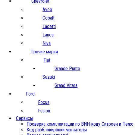
Chevrolet
Aveo
Cobalt
Lacetti
Lanos
Niva
Прочие марки
Fiat
Grande Punto
Suzuki
Grand Vitara
Ford
Focus
Fusion
Сервисы
Проверка комплектации по ВИН-коду Ситроен и Пежо
Код разблокировки магнитолы