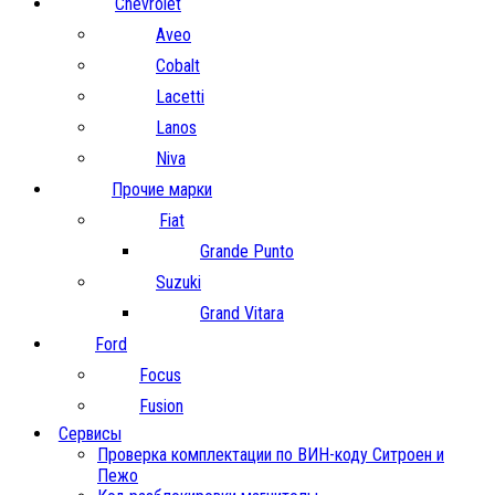
Chevrolet
Aveo
Cobalt
Lacetti
Lanos
Niva
Прочие марки
Fiat
Grande Punto
Suzuki
Grand Vitara
Ford
Focus
Fusion
Сервисы
Проверка комплектации по ВИН-коду Ситроен и
Пежо