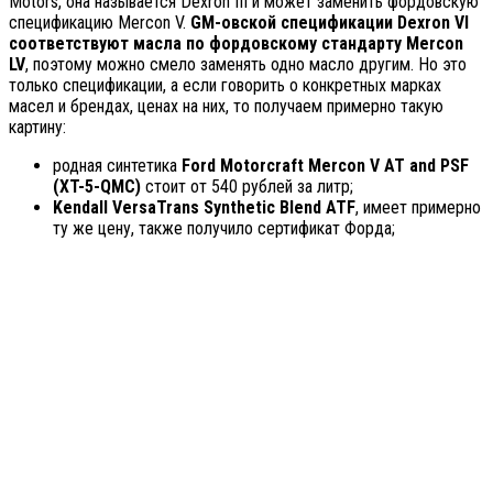
Motors, она называется Dexron III и может заменить фордовскую
спецификацию Mercon V.
GM-овской спецификации Dexron VI
соответствуют масла по фордовскому стандарту Mercon
LV
, поэтому можно смело заменять одно масло другим. Но это
только спецификации, а если говорить о конкретных марках
масел и брендах, ценах на них, то получаем примерно такую
картину:
родная синтетика
Ford Motorcraft Mercon V AT and PSF
(XT-5-QMC)
стоит от 540 рублей за литр;
Kendall VersaTrans Synthetic Blend ATF
, имеет примерно
ту же цену, также получило сертификат Форда;