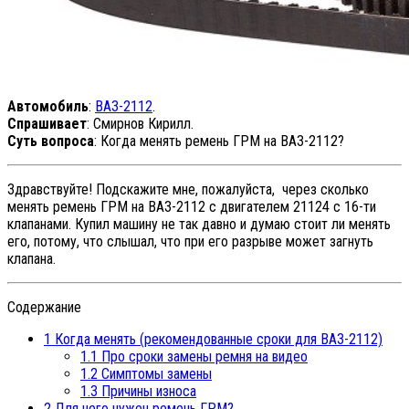
Автомобиль
:
ВАЗ-2112
.
Спрашивает
: Смирнов Кирилл.
Суть вопроса
: Когда менять ремень ГРМ на ВАЗ-2112?
Здравствуйте! Подскажите мне, пожалуйста, через сколько
менять ремень ГРМ на ВАЗ-2112 с двигателем 21124 с 16-ти
клапанами. Купил машину не так давно и думаю стоит ли менять
его, потому, что слышал, что при его разрыве может загнуть
клапана.
Содержание
1
Когда менять (рекомендованные сроки для ВАЗ-2112)
1.1
Про сроки замены ремня на видео
1.2
Симптомы замены
1.3
Причины износа
2
Для чего нужен ремень ГРМ?