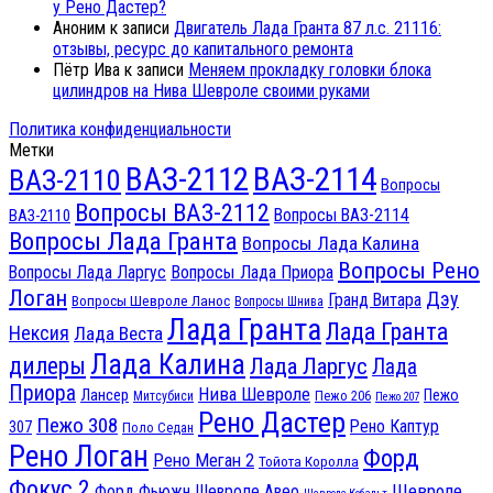
у Рено Дастер?
Аноним
к записи
Двигатель Лада Гранта 87 л.с. 21116:
отзывы, ресурс до капитального ремонта
Пётр Ива
к записи
Меняем прокладку головки блока
цилиндров на Нива Шевроле своими руками
Политика конфиденциальности
Метки
ВАЗ-2112
ВАЗ-2114
ВАЗ-2110
Вопросы
Вопросы ВАЗ-2112
Вопросы ВАЗ-2114
ВАЗ-2110
Вопросы Лада Гранта
Вопросы Лада Калина
Вопросы Рено
Вопросы Лада Ларгус
Вопросы Лада Приора
Логан
Дэу
Гранд Витара
Вопросы Шевроле Ланос
Вопросы Шнива
Лада Гранта
Лада Гранта
Нексия
Лада Веста
Лада Калина
дилеры
Лада Ларгус
Лада
Приора
Нива Шевроле
Лансер
Пежо
Пежо 206
Митсубиси
Пежо 207
Рено Дастер
Пежо 308
Рено Каптур
307
Поло Седан
Рено Логан
Форд
Рено Меган 2
Тойота Королла
Фокус 2
Шевроле
Форд Фьюжн
Шевроле Авео