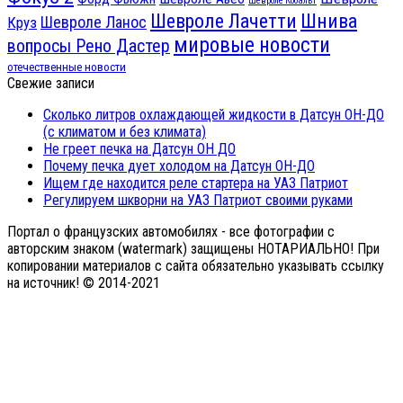
Шевроле Кобальт
Шнива
Шевроле Лачетти
Шевроле Ланос
Круз
мировые новости
вопросы Рено Дастер
отечественные новости
Свежие записи
Сколько литров охлаждающей жидкости в Датсун ОН-ДО
(с климатом и без климата)
Не греет печка на Датсун ОН ДО
Почему печка дует холодом на Датсун ОН-ДО
Ищем где находится реле стартера на УАЗ Патриот
Регулируем шкворни на УАЗ Патриот своими руками
Портал о французских автомобилях - все фотографии с
авторским знаком (watermark) защищены НОТАРИАЛЬНО! При
копировании материалов с сайта обязательно указывать ссылку
на источник! © 2014-2021