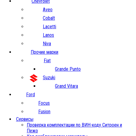
Chevrolet
Aveo
Cobalt
Lacetti
Lanos
Niva
Прочие марки
Fiat
Grande Punto
Suzuki
Grand Vitara
Ford
Focus
Fusion
Сервисы
Проверка комплектации по ВИН-коду Ситроен и
Пежо