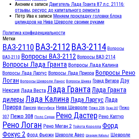
Аноним
к записи
Двигатель Лада Гранта 87 л.с. 21116:
отзывы, ресурс до капитального ремонта
Пётр Ива
к записи
Меняем прокладку головки блока
цилиндров на Нива Шевроле своими руками
Политика конфиденциальности
Метки
ВАЗ-2112
ВАЗ-2114
ВАЗ-2110
Вопросы
Вопросы ВАЗ-2112
Вопросы ВАЗ-2114
ВАЗ-2110
Вопросы Лада Гранта
Вопросы Лада Калина
Вопросы Рено
Вопросы Лада Ларгус
Вопросы Лада Приора
Логан
Дэу
Гранд Витара
Вопросы Шевроле Ланос
Вопросы Шнива
Лада Гранта
Лада Гранта
Нексия
Лада Веста
Лада Калина
дилеры
Лада Ларгус
Лада
Приора
Нива Шевроле
Лансер
Пежо
Пежо 206
Митсубиси
Пежо 207
Рено Дастер
Пежо 308
Рено Каптур
307
Поло Седан
Рено Логан
Форд
Рено Меган 2
Тойота Королла
Фокус 2
Шевроле
Форд Фьюжн
Шевроле Авео
Шевроле Кобальт