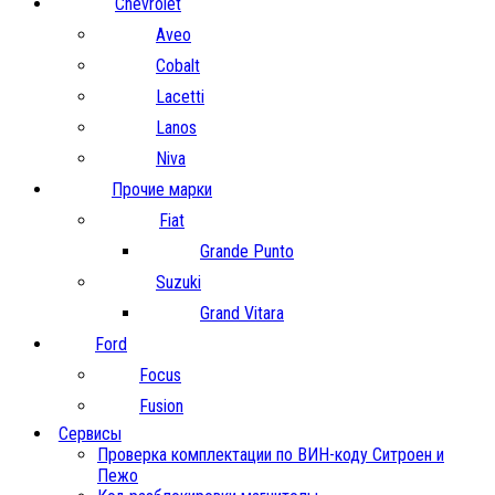
Chevrolet
Aveo
Cobalt
Lacetti
Lanos
Niva
Прочие марки
Fiat
Grande Punto
Suzuki
Grand Vitara
Ford
Focus
Fusion
Сервисы
Проверка комплектации по ВИН-коду Ситроен и
Пежо