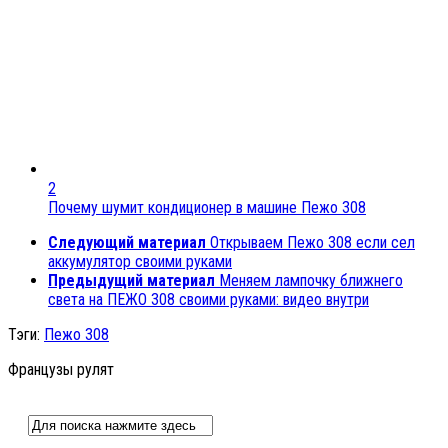
2
Почему шумит кондиционер в машине Пежо 308
Следующий материал
Открываем Пежо 308 если сел
аккумулятор своими руками
Предыдущий материал
Меняем лампочку ближнего
света на ПЕЖО 308 своими руками: видео внутри
Тэги:
Пежо 308
Французы рулят