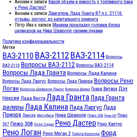
Аноним
к записи
Какой объём и ёмкость у топливного бака
у Рено Дастер?
Аноним
к записи
Двигатель Лада Гранта 87 л.с. 21116:
отзывы, ресурс до капитального ремонта
Пётр Ива
к записи
Меняем прокладку головки блока
цилиндров на Нива Шевроле своими руками
Политика конфиденциальности
Метки
ВАЗ-2112
ВАЗ-2114
ВАЗ-2110
Вопросы
Вопросы ВАЗ-2112
Вопросы ВАЗ-2114
ВАЗ-2110
Вопросы Лада Гранта
Вопросы Лада Калина
Вопросы Рено
Вопросы Лада Ларгус
Вопросы Лада Приора
Логан
Дэу
Гранд Витара
Вопросы Шевроле Ланос
Вопросы Шнива
Лада Гранта
Лада Гранта
Нексия
Лада Веста
Лада Калина
дилеры
Лада Ларгус
Лада
Приора
Нива Шевроле
Лансер
Пежо
Пежо 206
Митсубиси
Пежо 207
Рено Дастер
Пежо 308
Рено Каптур
307
Поло Седан
Рено Логан
Форд
Рено Меган 2
Тойота Королла