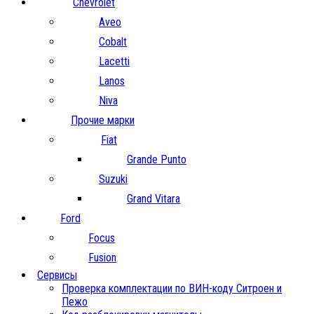
Chevrolet
Aveo
Cobalt
Lacetti
Lanos
Niva
Прочие марки
Fiat
Grande Punto
Suzuki
Grand Vitara
Ford
Focus
Fusion
Сервисы
Проверка комплектации по ВИН-коду Ситроен и
Пежо