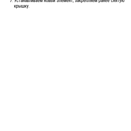
Устанавливаем новый элемент, закрепляем ранее снятую
крышку.