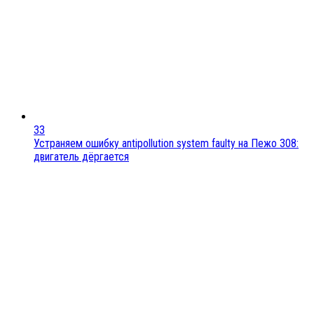
33
Устраняем ошибку antipollution system faulty на Пежо 308:
двигатель дёргается