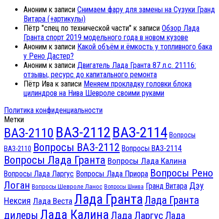
Аноним
к записи
Снимаем фару для замены на Сузуки Гранд
Витара (+артикулы)
Пётр "спец по технической части"
к записи
Обзор Лада
Гранта спорт 2019 модельного года в новом кузове
Аноним
к записи
Какой объём и ёмкость у топливного бака
у Рено Дастер?
Аноним
к записи
Двигатель Лада Гранта 87 л.с. 21116:
отзывы, ресурс до капитального ремонта
Пётр Ива
к записи
Меняем прокладку головки блока
цилиндров на Нива Шевроле своими руками
Политика конфиденциальности
Метки
ВАЗ-2112
ВАЗ-2114
ВАЗ-2110
Вопросы
Вопросы ВАЗ-2112
Вопросы ВАЗ-2114
ВАЗ-2110
Вопросы Лада Гранта
Вопросы Лада Калина
Вопросы Рено
Вопросы Лада Ларгус
Вопросы Лада Приора
Логан
Дэу
Гранд Витара
Вопросы Шевроле Ланос
Вопросы Шнива
Лада Гранта
Лада Гранта
Нексия
Лада Веста
Лада Калина
дилеры
Лада Ларгус
Лада