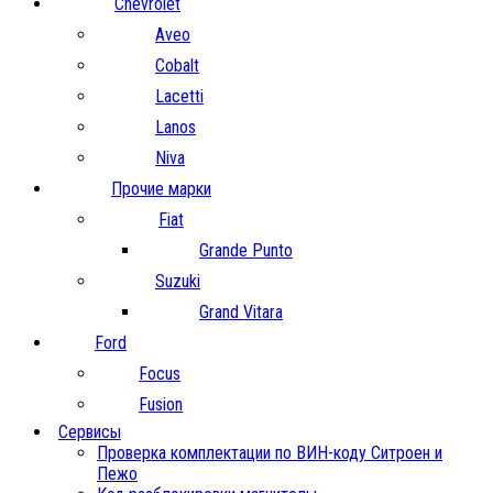
Chevrolet
Aveo
Cobalt
Lacetti
Lanos
Niva
Прочие марки
Fiat
Grande Punto
Suzuki
Grand Vitara
Ford
Focus
Fusion
Сервисы
Проверка комплектации по ВИН-коду Ситроен и
Пежо