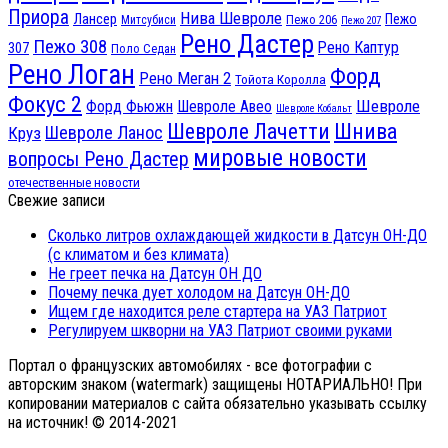
Приора
Нива Шевроле
Лансер
Пежо
Пежо 206
Митсубиси
Пежо 207
Рено Дастер
Пежо 308
Рено Каптур
307
Поло Седан
Рено Логан
Форд
Рено Меган 2
Тойота Королла
Фокус 2
Шевроле
Форд Фьюжн
Шевроле Авео
Шевроле Кобальт
Шнива
Шевроле Лачетти
Шевроле Ланос
Круз
мировые новости
вопросы Рено Дастер
отечественные новости
Свежие записи
Сколько литров охлаждающей жидкости в Датсун ОН-ДО
(с климатом и без климата)
Не греет печка на Датсун ОН ДО
Почему печка дует холодом на Датсун ОН-ДО
Ищем где находится реле стартера на УАЗ Патриот
Регулируем шкворни на УАЗ Патриот своими руками
Портал о французских автомобилях - все фотографии с
авторским знаком (watermark) защищены НОТАРИАЛЬНО! При
копировании материалов с сайта обязательно указывать ссылку
на источник! © 2014-2021