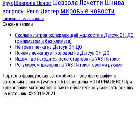
Шнива
Шевроле Лачетти
Шевроле Ланос
Круз
мировые новости
вопросы Рено Дастер
отечественные новости
Свежие записи
Сколько литров охлаждающей жидкости в Датсун ОН-ДО
(с климатом и без климата)
Не греет печка на Датсун ОН ДО
Почему печка дует холодом на Датсун ОН-ДО
Ищем где находится реле стартера на УАЗ Патриот
Регулируем шкворни на УАЗ Патриот своими руками
Портал о французских автомобилях - все фотографии с
авторским знаком (watermark) защищены НОТАРИАЛЬНО! При
копировании материалов с сайта обязательно указывать ссылку
на источник! © 2014-2021