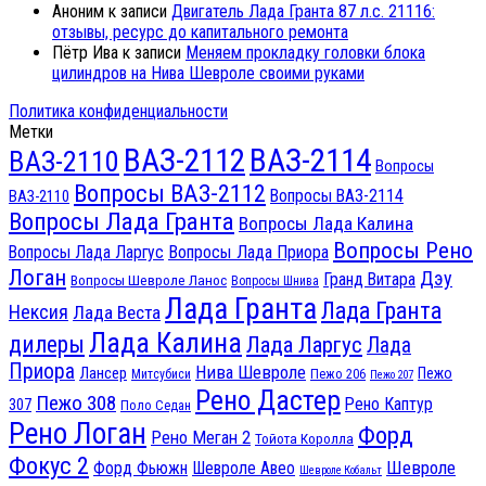
Аноним
к записи
Двигатель Лада Гранта 87 л.с. 21116:
отзывы, ресурс до капитального ремонта
Пётр Ива
к записи
Меняем прокладку головки блока
цилиндров на Нива Шевроле своими руками
Политика конфиденциальности
Метки
ВАЗ-2112
ВАЗ-2114
ВАЗ-2110
Вопросы
Вопросы ВАЗ-2112
Вопросы ВАЗ-2114
ВАЗ-2110
Вопросы Лада Гранта
Вопросы Лада Калина
Вопросы Рено
Вопросы Лада Ларгус
Вопросы Лада Приора
Логан
Дэу
Гранд Витара
Вопросы Шевроле Ланос
Вопросы Шнива
Лада Гранта
Лада Гранта
Нексия
Лада Веста
Лада Калина
дилеры
Лада Ларгус
Лада
Приора
Нива Шевроле
Лансер
Пежо
Пежо 206
Митсубиси
Пежо 207
Рено Дастер
Пежо 308
Рено Каптур
307
Поло Седан
Рено Логан
Форд
Рено Меган 2
Тойота Королла
Фокус 2
Шевроле
Форд Фьюжн
Шевроле Авео
Шевроле Кобальт