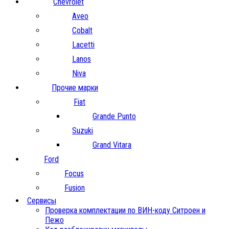
Chevrolet
Aveo
Cobalt
Lacetti
Lanos
Niva
Прочие марки
Fiat
Grande Punto
Suzuki
Grand Vitara
Ford
Focus
Fusion
Сервисы
Проверка комплектации по ВИН-коду Ситроен и
Пежо