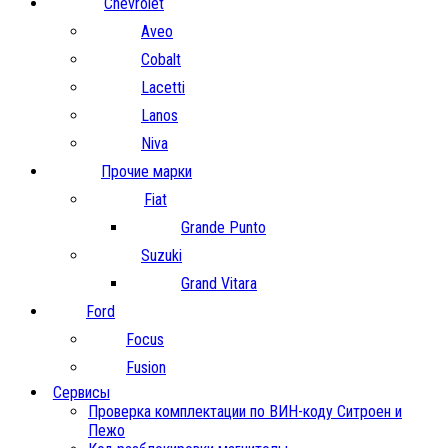
Chevrolet
Aveo
Cobalt
Lacetti
Lanos
Niva
Прочие марки
Fiat
Grande Punto
Suzuki
Grand Vitara
Ford
Focus
Fusion
Сервисы
Проверка комплектации по ВИН-коду Ситроен и
Пежо