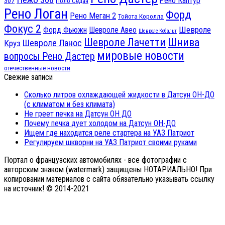
Рено Каптур
307
Поло Седан
Рено Логан
Форд
Рено Меган 2
Тойота Королла
Фокус 2
Шевроле
Форд Фьюжн
Шевроле Авео
Шевроле Кобальт
Шнива
Шевроле Лачетти
Шевроле Ланос
Круз
мировые новости
вопросы Рено Дастер
отечественные новости
Свежие записи
Сколько литров охлаждающей жидкости в Датсун ОН-ДО
(с климатом и без климата)
Не греет печка на Датсун ОН ДО
Почему печка дует холодом на Датсун ОН-ДО
Ищем где находится реле стартера на УАЗ Патриот
Регулируем шкворни на УАЗ Патриот своими руками
Портал о французских автомобилях - все фотографии с
авторским знаком (watermark) защищены НОТАРИАЛЬНО! При
копировании материалов с сайта обязательно указывать ссылку
на источник! © 2014-2021