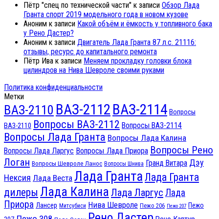
Пётр "спец по технической части"
к записи
Обзор Лада
Гранта спорт 2019 модельного года в новом кузове
Аноним
к записи
Какой объём и ёмкость у топливного бака
у Рено Дастер?
Аноним
к записи
Двигатель Лада Гранта 87 л.с. 21116:
отзывы, ресурс до капитального ремонта
Пётр Ива
к записи
Меняем прокладку головки блока
цилиндров на Нива Шевроле своими руками
Политика конфиденциальности
Метки
ВАЗ-2112
ВАЗ-2114
ВАЗ-2110
Вопросы
Вопросы ВАЗ-2112
Вопросы ВАЗ-2114
ВАЗ-2110
Вопросы Лада Гранта
Вопросы Лада Калина
Вопросы Рено
Вопросы Лада Ларгус
Вопросы Лада Приора
Логан
Дэу
Гранд Витара
Вопросы Шевроле Ланос
Вопросы Шнива
Лада Гранта
Лада Гранта
Нексия
Лада Веста
Лада Калина
дилеры
Лада Ларгус
Лада
Приора
Нива Шевроле
Лансер
Пежо
Пежо 206
Митсубиси
Пежо 207
Рено Дастер
Пежо 308