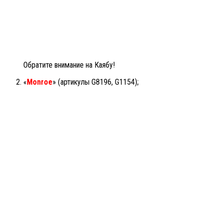
Обратите внимание на Каябу!
«
Monroe
» (артикулы G8196, G1154);