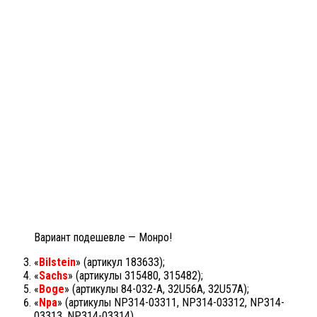
Вариант подешевле — Монро!
«
Bilstein
» (артикул 183633);
«
Sachs
» (артикулы 315480, 315482);
«
Boge
» (артикулы 84-032-A, 32U56A, 32U57A);
«
Npa
» (артикулы NP314-03311, NP314-03312, NP314-
03313, NP314-03314).