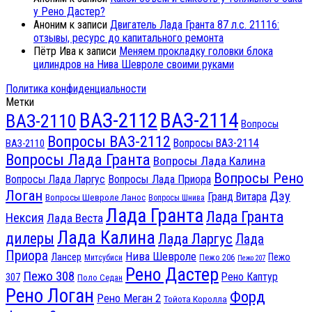
у Рено Дастер?
Аноним
к записи
Двигатель Лада Гранта 87 л.с. 21116:
отзывы, ресурс до капитального ремонта
Пётр Ива
к записи
Меняем прокладку головки блока
цилиндров на Нива Шевроле своими руками
Политика конфиденциальности
Метки
ВАЗ-2112
ВАЗ-2114
ВАЗ-2110
Вопросы
Вопросы ВАЗ-2112
Вопросы ВАЗ-2114
ВАЗ-2110
Вопросы Лада Гранта
Вопросы Лада Калина
Вопросы Рено
Вопросы Лада Ларгус
Вопросы Лада Приора
Логан
Дэу
Гранд Витара
Вопросы Шевроле Ланос
Вопросы Шнива
Лада Гранта
Лада Гранта
Нексия
Лада Веста
Лада Калина
дилеры
Лада Ларгус
Лада
Приора
Нива Шевроле
Лансер
Пежо
Пежо 206
Митсубиси
Пежо 207
Рено Дастер
Пежо 308
Рено Каптур
307
Поло Седан
Рено Логан
Форд
Рено Меган 2
Тойота Королла