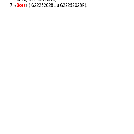
«
Bort
» ( G22252028L и G22252028R).