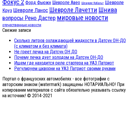
Фокус 2
Шевроле
Форд Фьюжн
Шевроле Авео
Шевроле Кобальт
Шнива
Шевроле Лачетти
Шевроле Ланос
Круз
мировые новости
вопросы Рено Дастер
отечественные новости
Свежие записи
Сколько литров охлаждающей жидкости в Датсун ОН-ДО
(с климатом и без климата)
Не греет печка на Датсун ОН ДО
Почему печка дует холодом на Датсун ОН-ДО
Ищем где находится реле стартера на УАЗ Патриот
Регулируем шкворни на УАЗ Патриот своими руками
Портал о французских автомобилях - все фотографии с
авторским знаком (watermark) защищены НОТАРИАЛЬНО! При
копировании материалов с сайта обязательно указывать ссылку
на источник! © 2014-2021