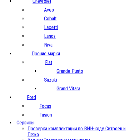
Chevrolet
Aveo
Cobalt
Lacetti
Lanos
Niva
Прочие марки
Fiat
Grande Punto
Suzuki
Grand Vitara
Ford
Focus
Fusion
Сервисы
Проверка комплектации по ВИН-коду Ситроен и
Пежо