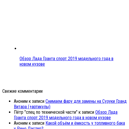
Обзор Лада Гранта спорт 2019 модельного года в
новом кузове
Свежие комментарии
Аноним
к записи
Снимаем фару для замены на Сузуки Гранд
Витара (+артикулы)
Пётр "спец по технической части"
к записи
Обзор Лада
Гранта спорт 2019 модельного года в новом кузове
Аноним
к записи
Какой объём и ёмкость у топливного бака
у Рено Дастер?