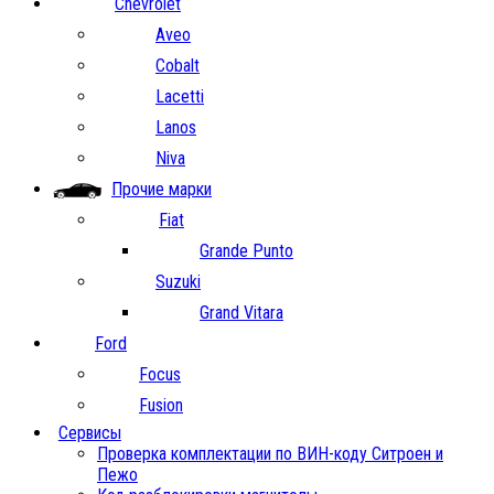
Chevrolet
Aveo
Cobalt
Lacetti
Lanos
Niva
Прочие марки
Fiat
Grande Punto
Suzuki
Grand Vitara
Ford
Focus
Fusion
Сервисы
Проверка комплектации по ВИН-коду Ситроен и
Пежо