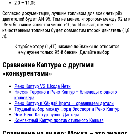
2,0 – 11,05.
Согласно документации, лучшим топливом для всех четырёх
двигателей будет АИ-95. Тем не менее, «порогом» между 92-м и
95-м бензином является число «10,5». И значит, с менее
качественным топливом будет совместим второй двигатель (1,8
л).
К турбомотору (1,4Т) никакие поблажки не относятся
– ему нужен только 95-й бензин. Делайте выбор.
Сравнение Каптура с другими
«конкурентами»
Рено Каптур VS Шкода Йети
.
Ниссан Террано и Рено Каптур – близнецы с одного
конвейера
.
Рено Каптур и Хёндай Крета — сравниваем детали
.
Трудный выбор между Форд Экоспорт и Рено Каптур
.
Чем Рено Каптур лучше Дастера
.
Компактный Каптур против стильного Кашкая
.
Сравнение на видео: Мокка – это аналог