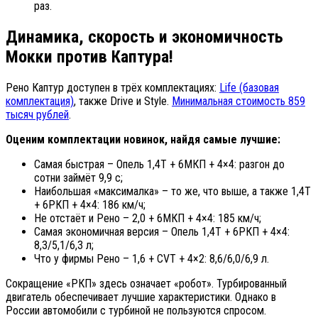
раз.
Динамика, скорость и экономичность
Мокки против Каптура!
Рено Каптур доступен в трёх комплектациях:
Life (базовая
комплектация)
, также Drive и Style.
Минимальная стоимость 859
тысяч рублей
.
Оценим комплектации новинок, найдя самые лучшие:
Самая быстрая – Опель 1,4Т + 6МКП + 4×4: разгон до
сотни займёт 9,9 с;
Наибольшая «максималка» – то же, что выше, а также 1,4Т
+ 6РКП + 4×4: 186 км/ч;
Не отстаёт и Рено – 2,0 + 6МКП + 4×4: 185 км/ч;
Самая экономичная версия – Опель 1,4Т + 6РКП + 4×4:
8,3/5,1/6,3 л;
Что у фирмы Рено – 1,6 + CVT + 4×2: 8,6/6,0/6,9 л.
Сокращение «РКП» здесь означает «робот». Турбированный
двигатель обеспечивает лучшие характеристики. Однако в
России автомобили с турбиной не пользуются спросом.