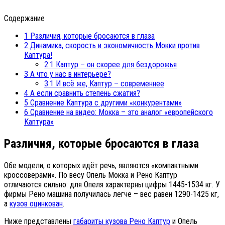
Содержание
1
Различия, которые бросаются в глаза
2
Динамика, скорость и экономичность Мокки против
Каптура!
2.1
Каптур – он скорее для бездорожья
3
А что у нас в интерьере?
3.1
И всё же, Каптур – современнее
4
А если сравнить степень сжатия?
5
Сравнение Каптура с другими «конкурентами»
6
Сравнение на видео: Мокка – это аналог «европейского
Каптура»
Различия, которые бросаются в глаза
Обе модели, о которых идёт речь, являются «компактными
кроссоверами». По весу Опель Мокка и Рено Каптур
отличаются сильно: для Опеля характерны цифры 1445-1534 кг. У
фирмы Рено машина получилась легче – вес равен 1290-1425 кг,
а
кузов оцинкован
.
Ниже представлены
габариты кузова Рено Каптур
и Опель