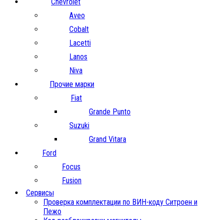
Chevrolet
Aveo
Cobalt
Lacetti
Lanos
Niva
Прочие марки
Fiat
Grande Punto
Suzuki
Grand Vitara
Ford
Focus
Fusion
Сервисы
Проверка комплектации по ВИН-коду Ситроен и
Пежо