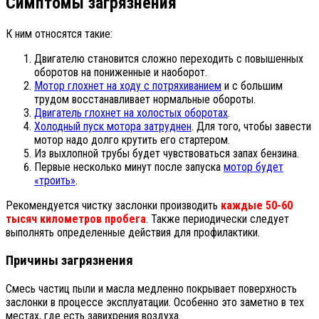
Симптомы загрязнения
К ним относятся такие:
Двигателю становится сложно переходить с повышенных
оборотов на пониженные и наоборот.
Мотор глохнет на ходу с потряхиванием
и с большим
трудом восстанавливает нормальные обороты.
Двигатель глохнет на холостых оборотах
.
Холодный пуск мотора затруднен
. Для того, чтобы завести
мотор надо долго крутить его стартером.
Из выхлопной трубы будет чувствоваться запах бензина.
Первые несколько минут после запуска
мотор будет
«троить»
.
Рекомендуется чистку заслонки производить
каждые 50-60
тысяч километров пробега
. Также периодически следует
выполнять определенные действия для профилактики.
Причины загрязнения
Смесь частиц пыли и масла медленно покрывает поверхность
заслонки в процессе эксплуатации. Особенно это заметно в тех
местах, где есть завихрения воздуха.