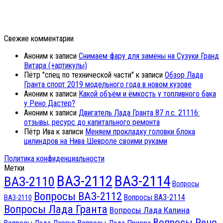
Свежие комментарии
Аноним
к записи
Снимаем фару для замены на Сузуки Гранд
Витара (+артикулы)
Пётр "спец по технической части"
к записи
Обзор Лада
Гранта спорт 2019 модельного года в новом кузове
Аноним
к записи
Какой объём и ёмкость у топливного бака
у Рено Дастер?
Аноним
к записи
Двигатель Лада Гранта 87 л.с. 21116:
отзывы, ресурс до капитального ремонта
Пётр Ива
к записи
Меняем прокладку головки блока
цилиндров на Нива Шевроле своими руками
Политика конфиденциальности
Метки
ВАЗ-2112
ВАЗ-2114
ВАЗ-2110
Вопросы
Вопросы ВАЗ-2112
Вопросы ВАЗ-2114
ВАЗ-2110
Вопросы Лада Гранта
Вопросы Лада Калина
Вопросы Рено