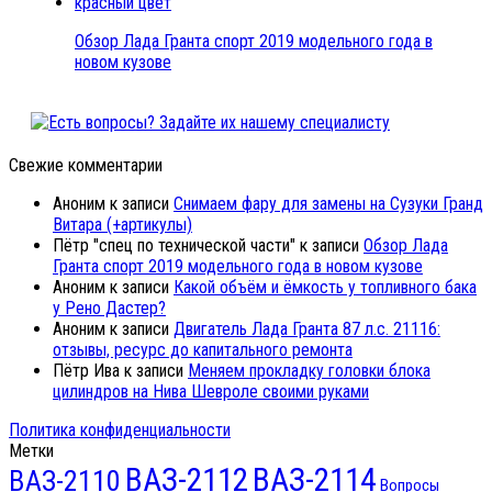
Обзор Лада Гранта спорт 2019 модельного года в
новом кузове
Свежие комментарии
Аноним
к записи
Снимаем фару для замены на Сузуки Гранд
Витара (+артикулы)
Пётр "спец по технической части"
к записи
Обзор Лада
Гранта спорт 2019 модельного года в новом кузове
Аноним
к записи
Какой объём и ёмкость у топливного бака
у Рено Дастер?
Аноним
к записи
Двигатель Лада Гранта 87 л.с. 21116:
отзывы, ресурс до капитального ремонта
Пётр Ива
к записи
Меняем прокладку головки блока
цилиндров на Нива Шевроле своими руками
Политика конфиденциальности
Метки
ВАЗ-2112
ВАЗ-2114
ВАЗ-2110
Вопросы