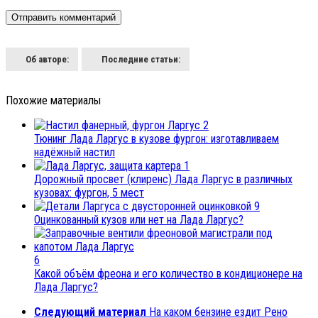
Об авторе:
Последние статьи:
Похожие материалы
2
Тюнинг Лада Ларгус в кузове фургон: изготавливаем
надёжный настил
1
Дорожный просвет (клиренс) Лада Ларгус в различных
кузовах: фургон, 5 мест
9
Оцинкованный кузов или нет на Лада Ларгус?
6
Какой объём фреона и его количество в кондиционере на
Лада Ларгус?
Следующий материал
На каком бензине ездит Рено