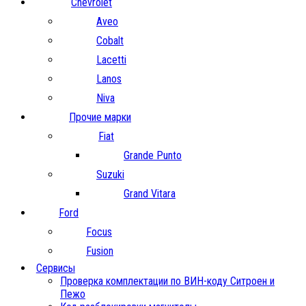
Chevrolet
Aveo
Cobalt
Lacetti
Lanos
Niva
Прочие марки
Fiat
Grande Punto
Suzuki
Grand Vitara
Ford
Focus
Fusion
Сервисы
Проверка комплектации по ВИН-коду Ситроен и
Пежо