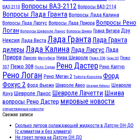
Вопросы ВАЗ-2112
Вопросы ВАЗ-2114
ВАЗ-2110
Вопросы Лада Гранта
Вопросы Лада Калина
Вопросы Рено
Вопросы Лада Ларгус
Вопросы Лада Приора
Логан
Дэу
Гранд Витара
Вопросы Шевроле Ланос
Вопросы Шнива
Лада Гранта
Лада Гранта
Нексия
Лада Веста
Лада Калина
дилеры
Лада Ларгус
Лада
Приора
Нива Шевроле
Лансер
Пежо
Пежо 206
Митсубиси
Пежо 207
Рено Дастер
Пежо 308
Рено Каптур
307
Поло Седан
Рено Логан
Форд
Рено Меган 2
Тойота Королла
Фокус 2
Шевроле
Форд Фьюжн
Шевроле Авео
Шевроле Кобальт
Шнива
Шевроле Лачетти
Шевроле Ланос
Круз
мировые новости
вопросы Рено Дастер
отечественные новости
Свежие записи
Сколько литров охлаждающей жидкости в Датсун ОН-ДО
(с климатом и без климата)
Не греет печка на Датсун ОН ДО