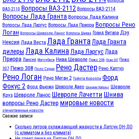
Вопросы
Вопросы ВАЗ-2112
Вопросы ВАЗ-2114
ВАЗ-2110
Вопросы Лада Гранта
Вопросы Лада Калина
Вопросы Рено
Вопросы Лада Ларгус
Вопросы Лада Приора
Логан
Дэу
Гранд Витара
Вопросы Шевроле Ланос
Вопросы Шнива
Лада Гранта
Лада Гранта
Нексия
Лада Веста
Лада Калина
дилеры
Лада Ларгус
Лада
Приора
Нива Шевроле
Лансер
Пежо
Пежо 206
Митсубиси
Пежо 207
Рено Дастер
Пежо 308
Рено Каптур
307
Поло Седан
Рено Логан
Форд
Рено Меган 2
Тойота Королла
Фокус 2
Шевроле
Форд Фьюжн
Шевроле Авео
Шевроле Кобальт
Шнива
Шевроле Лачетти
Шевроле Ланос
Круз
мировые новости
вопросы Рено Дастер
отечественные новости
Свежие записи
Сколько литров охлаждающей жидкости в Датсун ОН-ДО
(с климатом и без климата)
Не греет печка на Датсун ОН ДО