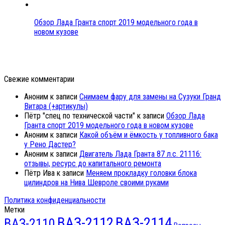
Обзор Лада Гранта спорт 2019 модельного года в
новом кузове
Свежие комментарии
Аноним
к записи
Снимаем фару для замены на Сузуки Гранд
Витара (+артикулы)
Пётр "спец по технической части"
к записи
Обзор Лада
Гранта спорт 2019 модельного года в новом кузове
Аноним
к записи
Какой объём и ёмкость у топливного бака
у Рено Дастер?
Аноним
к записи
Двигатель Лада Гранта 87 л.с. 21116:
отзывы, ресурс до капитального ремонта
Пётр Ива
к записи
Меняем прокладку головки блока
цилиндров на Нива Шевроле своими руками
Политика конфиденциальности
Метки
ВАЗ-2112
ВАЗ-2114
ВАЗ-2110