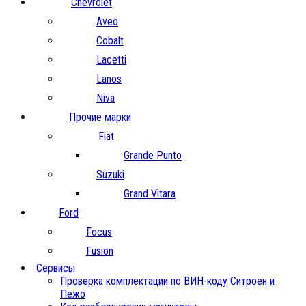
Chevrolet
Aveo
Cobalt
Lacetti
Lanos
Niva
Прочие марки
Fiat
Grande Punto
Suzuki
Grand Vitara
Ford
Focus
Fusion
Сервисы
Проверка комплектации по ВИН-коду Ситроен и
Пежо