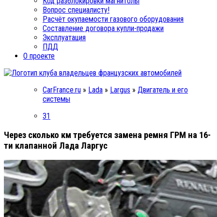
Код разблокировки магнитолы
Вопрос специалисту!
Расчёт окупаемости газового оборудования
Составление договора купли-продажи
Эксплуатация
ПДД
О проекте
CarFrance.ru
»
Lada
»
Largus
»
Двигатель и его
системы
31
Через сколько км требуется замена ремня ГРМ на 16-
ти клапанной Лада Ларгус