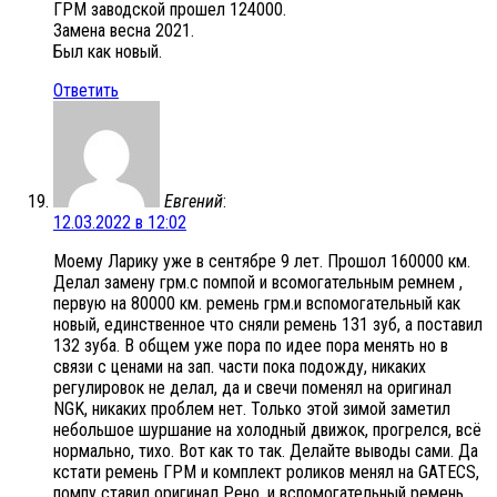
ГРМ заводской прошел 124000.
Замена весна 2021.
Был как новый.
Ответить
Евгений
:
12.03.2022 в 12:02
Моему Ларику уже в сентябре 9 лет. Прошол 160000 км.
Делал замену грм.с помпой и всомогательным ремнем ,
первую на 80000 км. ремень грм.и вспомогательный как
новый, единственное что сняли ремень 131 зуб, а поставил
132 зуба. В общем уже пора по идее пора менять но в
связи с ценами на зап. части пока подожду, никаких
регулировок не делал, да и свечи поменял на оригинал
NGK, никаких проблем нет. Только этой зимой заметил
небольшое шуршание на холодный движок, прогрелся, всё
нормально, тихо. Вот как то так. Делайте выводы сами. Да
кстати ремень ГРМ и комплект роликов менял на GATECS,
помпу ставил оригинал Рено, и вспомогательный ремень