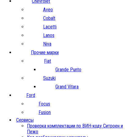
Chevrolet
Aveo
Cobalt
Lacetti
Lanos
Niva
Прочие марки
Fiat
Grande Punto
Suzuki
Grand Vitara
Ford
Focus
Fusion
Сервисы
Проверка комплектации по ВИН-коду Ситроен и
Пежо