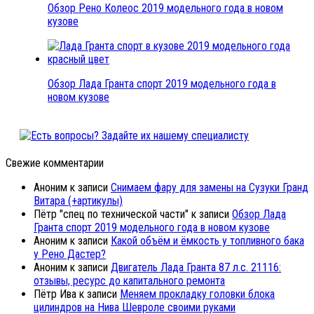
Обзор Рено Колеос 2019 модельного года в новом
кузове
Обзор Лада Гранта спорт 2019 модельного года в
новом кузове
Свежие комментарии
Аноним
к записи
Снимаем фару для замены на Сузуки Гранд
Витара (+артикулы)
Пётр "спец по технической части"
к записи
Обзор Лада
Гранта спорт 2019 модельного года в новом кузове
Аноним
к записи
Какой объём и ёмкость у топливного бака
у Рено Дастер?
Аноним
к записи
Двигатель Лада Гранта 87 л.с. 21116:
отзывы, ресурс до капитального ремонта
Пётр Ива
к записи
Меняем прокладку головки блока
цилиндров на Нива Шевроле своими руками