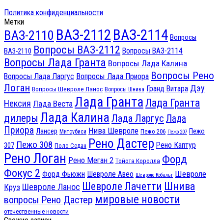
Политика конфиденциальности
Метки
ВАЗ-2112
ВАЗ-2114
ВАЗ-2110
Вопросы
Вопросы ВАЗ-2112
Вопросы ВАЗ-2114
ВАЗ-2110
Вопросы Лада Гранта
Вопросы Лада Калина
Вопросы Рено
Вопросы Лада Ларгус
Вопросы Лада Приора
Логан
Дэу
Гранд Витара
Вопросы Шевроле Ланос
Вопросы Шнива
Лада Гранта
Лада Гранта
Нексия
Лада Веста
Лада Калина
дилеры
Лада Ларгус
Лада
Приора
Нива Шевроле
Лансер
Пежо
Пежо 206
Митсубиси
Пежо 207
Рено Дастер
Пежо 308
Рено Каптур
307
Поло Седан
Рено Логан
Форд
Рено Меган 2
Тойота Королла
Фокус 2
Шевроле
Форд Фьюжн
Шевроле Авео
Шевроле Кобальт
Шнива
Шевроле Лачетти
Шевроле Ланос
Круз
мировые новости
вопросы Рено Дастер
отечественные новости