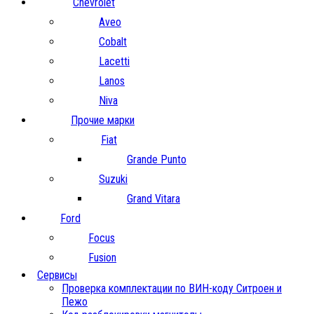
Chevrolet
Aveo
Cobalt
Lacetti
Lanos
Niva
Прочие марки
Fiat
Grande Punto
Suzuki
Grand Vitara
Ford
Focus
Fusion
Сервисы
Проверка комплектации по ВИН-коду Ситроен и
Пежо