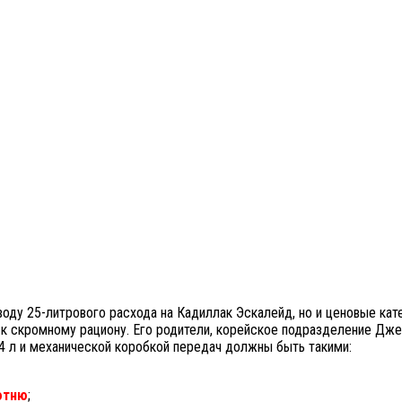
воду 25-литрового расхода на Кадиллак Эскалейд, но и ценовые ка
 к скромному рациону. Его родители, корейское подразделение Дже
,4 л и механической коробкой передач должны быть такими:
сотню
;