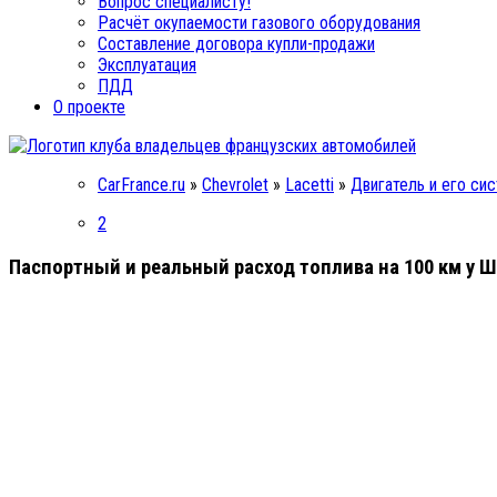
Вопрос специалисту!
Расчёт окупаемости газового оборудования
Составление договора купли-продажи
Эксплуатация
ПДД
О проекте
CarFrance.ru
»
Chevrolet
»
Lacetti
»
Двигатель и его си
2
Паспортный и реальный расход топлива на 100 км у Ш