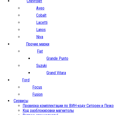
Chevrolet
Aveo
Cobalt
Lacetti
Lanos
Niva
Прочие марки
Fiat
Grande Punto
Suzuki
Grand Vitara
Ford
Focus
Fusion
Сервисы
Проверка комплектации по ВИН-коду Ситроен и Пежо
Код разблокировки магнитолы