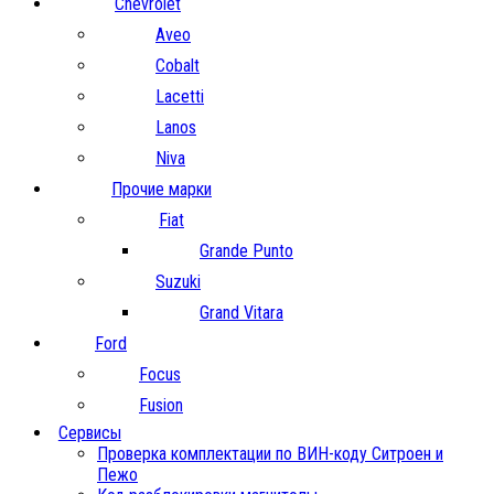
Chevrolet
Aveo
Cobalt
Lacetti
Lanos
Niva
Прочие марки
Fiat
Grande Punto
Suzuki
Grand Vitara
Ford
Focus
Fusion
Сервисы
Проверка комплектации по ВИН-коду Ситроен и
Пежо