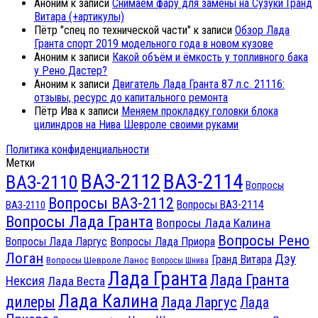
Аноним
к записи
Снимаем фару для замены на Сузуки Гранд
Витара (+артикулы)
Пётр "спец по технической части"
к записи
Обзор Лада
Гранта спорт 2019 модельного года в новом кузове
Аноним
к записи
Какой объём и ёмкость у топливного бака
у Рено Дастер?
Аноним
к записи
Двигатель Лада Гранта 87 л.с. 21116:
отзывы, ресурс до капитального ремонта
Пётр Ива
к записи
Меняем прокладку головки блока
цилиндров на Нива Шевроле своими руками
Политика конфиденциальности
Метки
ВАЗ-2112
ВАЗ-2114
ВАЗ-2110
Вопросы
Вопросы ВАЗ-2112
Вопросы ВАЗ-2114
ВАЗ-2110
Вопросы Лада Гранта
Вопросы Лада Калина
Вопросы Рено
Вопросы Лада Ларгус
Вопросы Лада Приора
Логан
Дэу
Гранд Витара
Вопросы Шевроле Ланос
Вопросы Шнива
Лада Гранта
Лада Гранта
Нексия
Лада Веста
Лада Калина
дилеры
Лада Ларгус
Лада