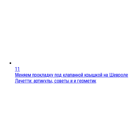
11
Меняем прокладку под клапанной крышкой на Шевроле
Лачетти: артикулы, советы и и герметик