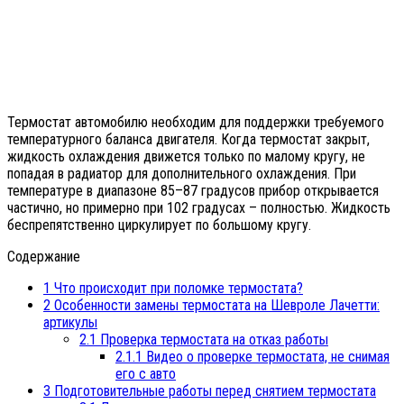
Термостат автомобилю необходим для поддержки требуемого
температурного баланса двигателя. Когда термостат закрыт,
жидкость охлаждения движется только по малому кругу, не
попадая в радиатор для дополнительного охлаждения. При
температуре в диапазоне 85–87 градусов прибор открывается
частично, но примерно при 102 градусах – полностью. Жидкость
беспрепятственно циркулирует по большому кругу.
Содержание
1
Что происходит при поломке термостата?
2
Особенности замены термостата на Шевроле Лачетти:
артикулы
2.1
Проверка термостата на отказ работы
2.1.1
Видео о проверке термостата, не снимая
его с авто
3
Подготовительные работы перед снятием термостата