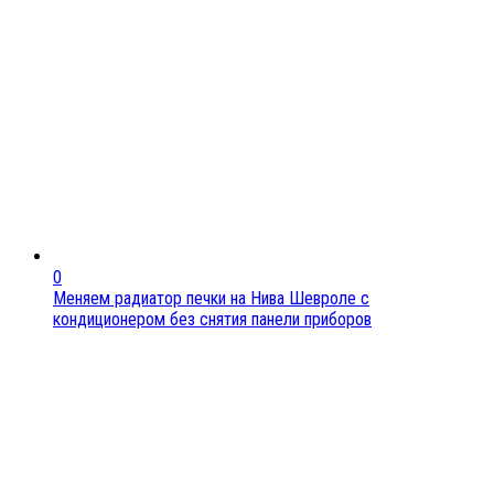
0
Меняем радиатор печки на Нива Шевроле с
кондиционером без снятия панели приборов