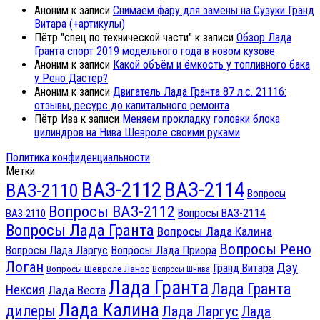
Аноним
к записи
Снимаем фару для замены на Сузуки Гранд
Витара (+артикулы)
Пётр "спец по технической части"
к записи
Обзор Лада
Гранта спорт 2019 модельного года в новом кузове
Аноним
к записи
Какой объём и ёмкость у топливного бака
у Рено Дастер?
Аноним
к записи
Двигатель Лада Гранта 87 л.с. 21116:
отзывы, ресурс до капитального ремонта
Пётр Ива
к записи
Меняем прокладку головки блока
цилиндров на Нива Шевроле своими руками
Политика конфиденциальности
Метки
ВАЗ-2112
ВАЗ-2114
ВАЗ-2110
Вопросы
Вопросы ВАЗ-2112
Вопросы ВАЗ-2114
ВАЗ-2110
Вопросы Лада Гранта
Вопросы Лада Калина
Вопросы Рено
Вопросы Лада Ларгус
Вопросы Лада Приора
Логан
Дэу
Гранд Витара
Вопросы Шевроле Ланос
Вопросы Шнива
Лада Гранта
Лада Гранта
Нексия
Лада Веста
Лада Калина
дилеры
Лада Ларгус
Лада