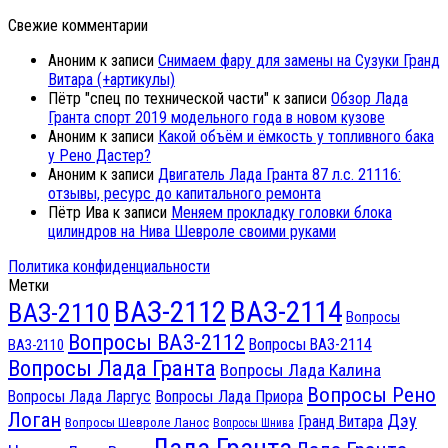
Свежие комментарии
Аноним
к записи
Снимаем фару для замены на Сузуки Гранд
Витара (+артикулы)
Пётр "спец по технической части"
к записи
Обзор Лада
Гранта спорт 2019 модельного года в новом кузове
Аноним
к записи
Какой объём и ёмкость у топливного бака
у Рено Дастер?
Аноним
к записи
Двигатель Лада Гранта 87 л.с. 21116:
отзывы, ресурс до капитального ремонта
Пётр Ива
к записи
Меняем прокладку головки блока
цилиндров на Нива Шевроле своими руками
Политика конфиденциальности
Метки
ВАЗ-2112
ВАЗ-2114
ВАЗ-2110
Вопросы
Вопросы ВАЗ-2112
Вопросы ВАЗ-2114
ВАЗ-2110
Вопросы Лада Гранта
Вопросы Лада Калина
Вопросы Рено
Вопросы Лада Ларгус
Вопросы Лада Приора
Логан
Дэу
Гранд Витара
Вопросы Шевроле Ланос
Вопросы Шнива