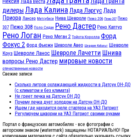
Лада Гранта
Лада Гранта
Нексия
Лада Веста
Лада Калина
дилеры
Лада Ларгус
Лада
Приора
Нива Шевроле
Лансер
Пежо
Пежо 206
Митсубиси
Пежо 207
Рено Дастер
Пежо 308
Рено Каптур
307
Поло Седан
Рено Логан
Форд
Рено Меган 2
Тойота Королла
Фокус 2
Шевроле
Форд Фьюжн
Шевроле Авео
Шевроле Кобальт
Шнива
Шевроле Лачетти
Шевроле Ланос
Круз
мировые новости
вопросы Рено Дастер
отечественные новости
Свежие записи
Сколько литров охлаждающей жидкости в Датсун ОН-ДО
(с климатом и без климата)
Не греет печка на Датсун ОН ДО
Почему печка дует холодом на Датсун ОН-ДО
Ищем где находится реле стартера на УАЗ Патриот
Регулируем шкворни на УАЗ Патриот своими руками
Портал о французских автомобилях - все фотографии с
авторским знаком (watermark) защищены НОТАРИАЛЬНО! При
копировании материалов с сайта обязательно указывать ссылку