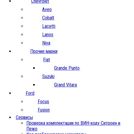
Chevrolet
Aveo
Cobalt
Lacetti
Lanos
Niva
Прочие марки
Fiat
Grande Punto
Suzuki
Grand Vitara
Ford
Focus
Fusion
Сервисы
Проверка комплектации по ВИН-коду Ситроен и
Пежо