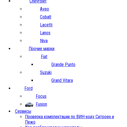
Chevrolet
Aveo
Cobalt
Lacetti
Lanos
Niva
Прочие марки
Fiat
Grande Punto
Suzuki
Grand Vitara
Ford
Focus
Fusion
Сервисы
Проверка комплектации по ВИН-коду Ситроен и
Пежо