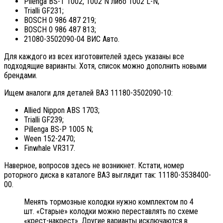
Pilenga BS-T 1002, 1002 N либо 1002 L-N;
Trialli GF231;
BOSCH 0 986 487 219;
BOSCH 0 986 487 813;
21080-3502090-04 ВИС Авто.
Для каждого из всех изготовителей здесь указаны все
подходящие варианты. Хотя, список можно дополнить новыми
брендами.
Ищем аналоги для деталей ВАЗ 11180-3502090-10:
Allied Nippon ABS 1703;
Trialli GF239;
Pillenga BS-P 1005 N;
Ween 152-2470;
Finwhale VR317.
Наверное, вопросов здесь не возникнет. Кстати, номер
роторного диска в каталоге ВАЗ выглядит так: 11180-3538400-
00.
Менять тормозные колодки нужно комплектом по 4
шт. «Старые» колодки можно переставлять по схеме
«крест-накрест». Другие варианты исключаются в