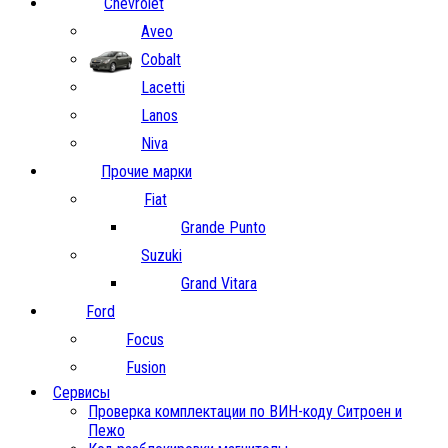
Chevrolet
Aveo
Cobalt
Lacetti
Lanos
Niva
Прочие марки
Fiat
Grande Punto
Suzuki
Grand Vitara
Ford
Focus
Fusion
Сервисы
Проверка комплектации по ВИН-коду Ситроен и
Пежо