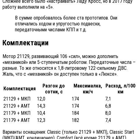
Сложнее всего было «настраивать» Ладу Кросс, но в 2017 году
работу выполнили на «5».
В сумме опробовалось более ста прототипов. Они
отличались ходом и упругостью подвески,
передаточными числами КПП и т.д.
Комплектации
Мотор 21129, развивающий 106 «сил», можно дополнить
«механикой» или 5-ступенчатым роботом. Передаточные числа –
разные. То же относится к 1,8-литровому 122-сильному ДВС.
Жаль, что с «механикой» он доступен только в «Люксе».
Разгон до
Максималка,
Расход, л/100
Комплектация
сотни, с
км/ч
км
21129 + МКП
12,0
174
7,1
21129 + АМТ
14,3
174
6,8
21179 + МКП
10,4
184
8,0
21179 + АМТ
12,3
182
7,4
Варианты оснащения: Classic (только 21129 + МКП), Classic Start
(МКП/АМТ, кондиционер), Comfort (всё кроме 21179 + АМТ),