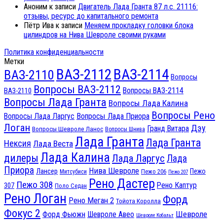
Аноним
к записи
Двигатель Лада Гранта 87 л.с. 21116:
отзывы, ресурс до капитального ремонта
Пётр Ива
к записи
Меняем прокладку головки блока
цилиндров на Нива Шевроле своими руками
Политика конфиденциальности
Метки
ВАЗ-2112
ВАЗ-2114
ВАЗ-2110
Вопросы
Вопросы ВАЗ-2112
Вопросы ВАЗ-2114
ВАЗ-2110
Вопросы Лада Гранта
Вопросы Лада Калина
Вопросы Рено
Вопросы Лада Ларгус
Вопросы Лада Приора
Логан
Дэу
Гранд Витара
Вопросы Шевроле Ланос
Вопросы Шнива
Лада Гранта
Лада Гранта
Нексия
Лада Веста
Лада Калина
дилеры
Лада Ларгус
Лада
Приора
Нива Шевроле
Лансер
Пежо
Пежо 206
Митсубиси
Пежо 207
Рено Дастер
Пежо 308
Рено Каптур
307
Поло Седан
Рено Логан
Форд
Рено Меган 2
Тойота Королла
Фокус 2
Шевроле
Форд Фьюжн
Шевроле Авео
Шевроле Кобальт