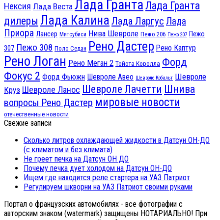
Лада Гранта
Лада Гранта
Нексия
Лада Веста
Лада Калина
дилеры
Лада Ларгус
Лада
Приора
Нива Шевроле
Лансер
Пежо
Пежо 206
Митсубиси
Пежо 207
Рено Дастер
Пежо 308
Рено Каптур
307
Поло Седан
Рено Логан
Форд
Рено Меган 2
Тойота Королла
Фокус 2
Шевроле
Форд Фьюжн
Шевроле Авео
Шевроле Кобальт
Шнива
Шевроле Лачетти
Шевроле Ланос
Круз
мировые новости
вопросы Рено Дастер
отечественные новости
Свежие записи
Сколько литров охлаждающей жидкости в Датсун ОН-ДО
(с климатом и без климата)
Не греет печка на Датсун ОН ДО
Почему печка дует холодом на Датсун ОН-ДО
Ищем где находится реле стартера на УАЗ Патриот
Регулируем шкворни на УАЗ Патриот своими руками
Портал о французских автомобилях - все фотографии с
авторским знаком (watermark) защищены НОТАРИАЛЬНО! При