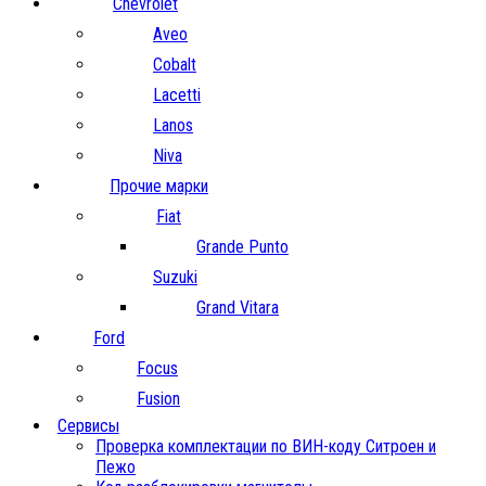
Chevrolet
Aveo
Cobalt
Lacetti
Lanos
Niva
Прочие марки
Fiat
Grande Punto
Suzuki
Grand Vitara
Ford
Focus
Fusion
Сервисы
Проверка комплектации по ВИН-коду Ситроен и
Пежо