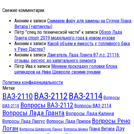
Свежие комментарии
Аноним
к записи
Снимаем фару для замены на Сузуки Гранд
Витара (+артикулы)
Пётр "спец по технической части"
к записи
Обзор Лада
Гранта спорт 2019 модельного года в новом кузове
Аноним
к записи
Какой объём и ёмкость у топливного бака
у Рено Дастер?
Аноним
к записи
Двигатель Лада Гранта 87 л.с. 21116:
отзывы, ресурс до капитального ремонта
Пётр Ива
к записи
Меняем прокладку головки блока
цилиндров на Нива Шевроле своими руками
Политика конфиденциальности
Метки
ВАЗ-2112
ВАЗ-2114
ВАЗ-2110
Вопросы
Вопросы ВАЗ-2112
Вопросы ВАЗ-2114
ВАЗ-2110
Вопросы Лада Гранта
Вопросы Лада Калина
Вопросы Рено
Вопросы Лада Ларгус
Вопросы Лада Приора
Логан
Дэу
Гранд Витара
Вопросы Шевроле Ланос
Вопросы Шнива