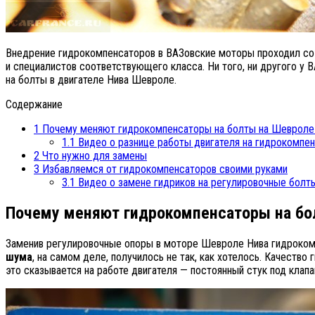
Внедрение гидрокомпенсаторов в ВАЗовские моторы проходил со с
и специалистов соответствующего класса. Ни того, ни другого 
на болты в двигателе Нива Шевроле.
Содержание
1
Почему меняют гидрокомпенсаторы на болты на Шевроле
1.1
Видео о разнице работы двигателя на гидрокомпен
2
Что нужно для замены
3
Избавляемся от гидрокомпенсаторов своими руками
3.1
Видео о замене гидриков на регулировочные бол
Почему меняют гидрокомпенсаторы на бо
Заменив регулировочные опоры в моторе Шевроле Нива гидроко
шума
, на самом деле, получилось не так, как хотелось. Качеств
это сказывается на работе двигателя — постоянный стук под клап