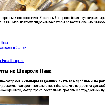
крипом и сложностями. Казалось бы, простейшая плунжерная пара,
у ВАЗа не было, поэтому гидрокомпенсаторы остаются слабым звен
 Нива
саторах и болтах
ты Нива Шевроле
лты на Шевроле Нива
мпенсаторами,
инженеры надеялись снять все проблемы по рег
о гидрокомпенсаторов настолько нестабильно, что из десятка детале
анной крышкой, мотор троит, постоянные провалы и затруднённый пу