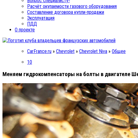
Вопрос специалисту!
Расчёт окупаемости газового оборудования
Составление договора купли-продажи
Эксплуатация
ПДД
О проекте
CarFrance.ru
»
Chevrolet
»
Chevrolet Niva
»
Общее
10
Меняем гидрокомпенсаторы на болты в двигателе Ше