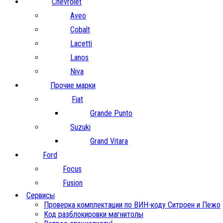
Chevrolet
Aveo
Cobalt
Lacetti
Lanos
Niva
Прочие марки
Fiat
Grande Punto
Suzuki
Grand Vitara
Ford
Focus
Fusion
Сервисы
Проверка комплектации по ВИН-коду Ситроен и Пежо
Код разблокировки магнитолы