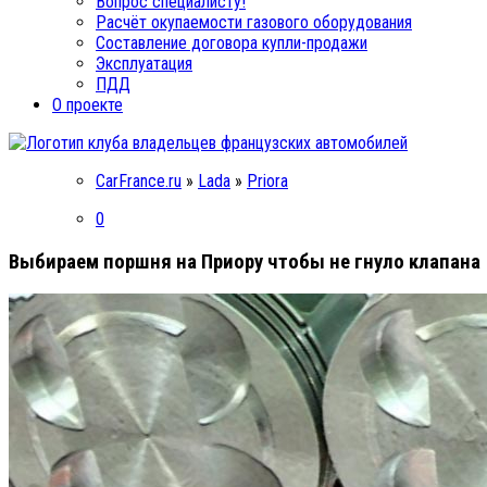
Вопрос специалисту!
Расчёт окупаемости газового оборудования
Составление договора купли-продажи
Эксплуатация
ПДД
О проекте
CarFrance.ru
»
Lada
»
Priora
0
Выбираем поршня на Приору чтобы не гнуло клапана