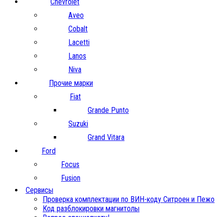
Chevrolet
Aveo
Cobalt
Lacetti
Lanos
Niva
Прочие марки
Fiat
Grande Punto
Suzuki
Grand Vitara
Ford
Focus
Fusion
Сервисы
Проверка комплектации по ВИН-коду Ситроен и Пежо
Код разблокировки магнитолы