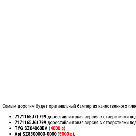
Самым дорогим будет оригинальный бампер из качественного плас
7171165J71799
дорестайлинговая версия с отверстиями по
7171165J61799
дорестайлинговая версия с отверстиями по
TYG SZ04060BA
(
4000 р
).
Api SZ8300000-0000
(
5000 р
).