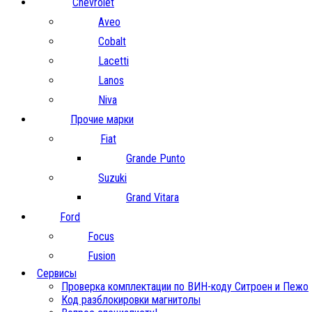
Chevrolet
Aveo
Cobalt
Lacetti
Lanos
Niva
Прочие марки
Fiat
Grande Punto
Suzuki
Grand Vitara
Ford
Focus
Fusion
Сервисы
Проверка комплектации по ВИН-коду Ситроен и Пежо
Код разблокировки магнитолы