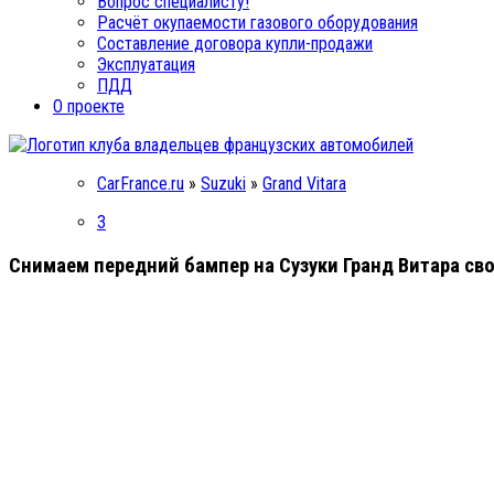
Вопрос специалисту!
Расчёт окупаемости газового оборудования
Составление договора купли-продажи
Эксплуатация
ПДД
О проекте
CarFrance.ru
»
Suzuki
»
Grand Vitara
3
Снимаем передний бампер на Сузуки Гранд Витара св