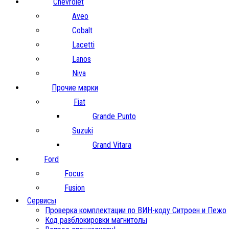
Chevrolet
Aveo
Cobalt
Lacetti
Lanos
Niva
Прочие марки
Fiat
Grande Punto
Suzuki
Grand Vitara
Ford
Focus
Fusion
Сервисы
Проверка комплектации по ВИН-коду Ситроен и Пежо
Код разблокировки магнитолы