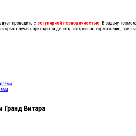
ледует проводить с
регулярной периодичностью
. В задачу тормо
екоторых случаях приходится делать экстренное торможение, при в
мозами
зами
и Гранд Витара