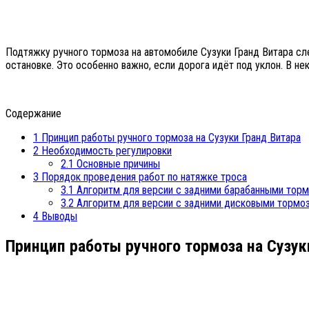
Подтяжку ручного тормоза на автомобиле Сузуки Гранд Витара с
остановке. Это особенно важно, если дорога идёт под уклон. В н
Содержание
1
Принцип работы ручного тормоза на Сузуки Гранд Витара
2
Необходимость регулировки
2.1
Основные причины
3
Порядок проведения работ по натяжке троса
3.1
Алгоритм для версии с задними барабанными тор
3.2
Алгоритм для версии с задними дисковыми тормо
4
Выводы
Принцип работы ручного тормоза на Сузук