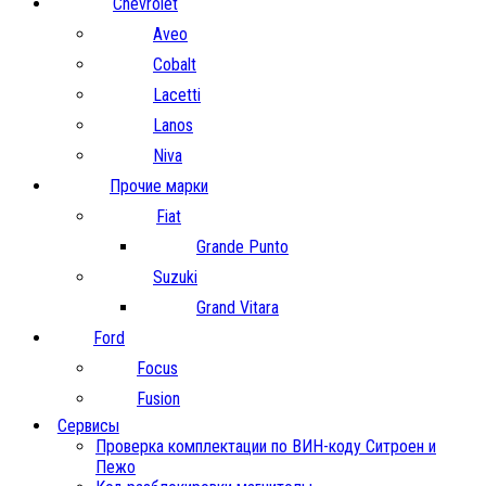
Chevrolet
Aveo
Cobalt
Lacetti
Lanos
Niva
Прочие марки
Fiat
Grande Punto
Suzuki
Grand Vitara
Ford
Focus
Fusion
Сервисы
Проверка комплектации по ВИН-коду Ситроен и
Пежо