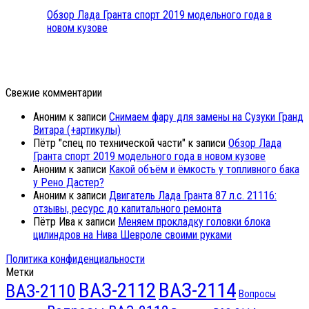
Обзор Лада Гранта спорт 2019 модельного года в
новом кузове
Свежие комментарии
Аноним
к записи
Снимаем фару для замены на Сузуки Гранд
Витара (+артикулы)
Пётр "спец по технической части"
к записи
Обзор Лада
Гранта спорт 2019 модельного года в новом кузове
Аноним
к записи
Какой объём и ёмкость у топливного бака
у Рено Дастер?
Аноним
к записи
Двигатель Лада Гранта 87 л.с. 21116:
отзывы, ресурс до капитального ремонта
Пётр Ива
к записи
Меняем прокладку головки блока
цилиндров на Нива Шевроле своими руками
Политика конфиденциальности
Метки
ВАЗ-2112
ВАЗ-2114
ВАЗ-2110
Вопросы