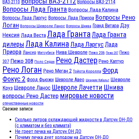
Вопросы ВАЗ-2112
Вопросы ВАЗ-2114
ВАЗ-2110
Вопросы Лада Гранта
Вопросы Лада Калина
Вопросы Рено
Вопросы Лада Ларгус
Вопросы Лада Приора
Логан
Дэу
Гранд Витара
Вопросы Шевроле Ланос
Вопросы Шнива
Лада Гранта
Лада Гранта
Нексия
Лада Веста
Лада Калина
дилеры
Лада Ларгус
Лада
Приора
Нива Шевроле
Лансер
Пежо
Пежо 206
Митсубиси
Пежо 207
Рено Дастер
Пежо 308
Рено Каптур
307
Поло Седан
Рено Логан
Форд
Рено Меган 2
Тойота Королла
Фокус 2
Шевроле
Форд Фьюжн
Шевроле Авео
Шевроле Кобальт
Шнива
Шевроле Лачетти
Шевроле Ланос
Круз
мировые новости
вопросы Рено Дастер
отечественные новости
Свежие записи
Сколько литров охлаждающей жидкости в Датсун ОН-ДО
(с климатом и без климата)
Не греет печка на Датсун ОН ДО
Почему печка дует холодом на Датсун ОН-ДО