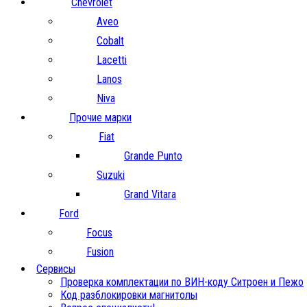
Chevrolet
Aveo
Cobalt
Lacetti
Lanos
Niva
Прочие марки
Fiat
Grande Punto
Suzuki
Grand Vitara
Ford
Focus
Fusion
Сервисы
Проверка комплектации по ВИН-коду Ситроен и Пежо
Код разблокировки магнитолы