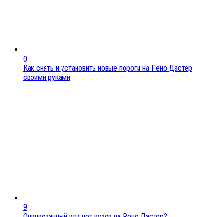
0
Как снять и установить новые пороги на Рено Дастер
своими руками
9
Оцинкованный или нет кузов на Рено Дастер?