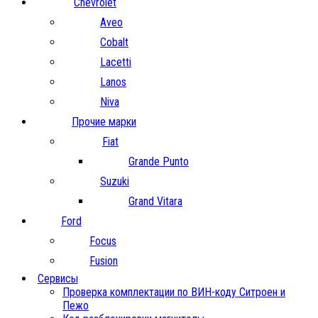
Chevrolet
Aveo
Cobalt
Lacetti
Lanos
Niva
Прочие марки
Fiat
Grande Punto
Suzuki
Grand Vitara
Ford
Focus
Fusion
Сервисы
Проверка комплектации по ВИН-коду Ситроен и
Пежо