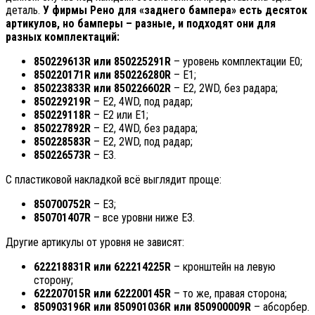
деталь.
У фирмы Рено для «заднего бампера» есть десяток
артикулов, но бамперы – разные, и подходят они для
разных комплектаций:
850229613
R или 850225291
R
– уровень комплектации E0;
850220171
R или 850226280
R
– E1;
850223833
R или 850226602
R
– E2, 2WD, без радара;
850229219
R
– E2, 4WD, под радар;
850229118
R
– E2 или E1;
850227892
R
– E2, 4WD, без радара;
850228583
R
– E2, 2WD, под радар;
850226573R
– E3.
С пластиковой накладкой всё выглядит проще:
850700752R
– E3;
850701407R
– все уровни ниже E3.
Другие артикулы от уровня не зависят:
622218831R или 622214225R
– кронштейн на левую
сторону;
622207015R или 622200145R
– то же, правая сторона;
850903196
R или 850901036
R или 850900009
R
– абсорбер.