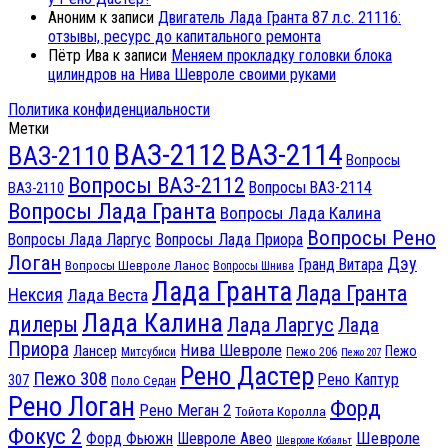
Аноним
к записи
Двигатель Лада Гранта 87 л.с. 21116:
отзывы, ресурс до капитального ремонта
Пётр Ива
к записи
Меняем прокладку головки блока
цилиндров на Нива Шевроле своими руками
Политика конфиденциальности
Метки
ВАЗ-2112
ВАЗ-2114
ВАЗ-2110
Вопросы
Вопросы ВАЗ-2112
Вопросы ВАЗ-2114
ВАЗ-2110
Вопросы Лада Гранта
Вопросы Лада Калина
Вопросы Рено
Вопросы Лада Ларгус
Вопросы Лада Приора
Логан
Дэу
Гранд Витара
Вопросы Шевроле Ланос
Вопросы Шнива
Лада Гранта
Лада Гранта
Нексия
Лада Веста
Лада Калина
дилеры
Лада Ларгус
Лада
Приора
Нива Шевроле
Лансер
Пежо
Пежо 206
Митсубиси
Пежо 207
Рено Дастер
Пежо 308
Рено Каптур
307
Поло Седан
Рено Логан
Форд
Рено Меган 2
Тойота Королла
Фокус 2
Шевроле
Форд Фьюжн
Шевроле Авео
Шевроле Кобальт