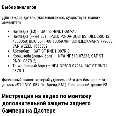
Выбор аналогов
Для каждой детали, указанной выше, существует аналог-
заменитель:
Накладка (E3) – SAT ST-RND1-087-A0;
Накладка (ниже E3) – PULO P2-DA-DUS1BS; DIEDERICHS
4560058; BLIC 5511-00-1305970P; SCHLIECKMANN 779608;
VAN WEZEL 1555509;
Абсорбер – SAT ST-RND1-087R-0;
Кронштейн (левый борт) – NPA NP513-07233; SAT ST-
RND1-087B-2;
То же (правый борт) – NPA NP513-07234; SAT ST-RND1-
087B-1.
Фирменный аналог, который удалось найти для бампера – это
деталь «ST-RND1-087-0» (бренд SAT). Речь шла об уровне E3.
Инструкция на видео по монтажу
дополнительной защиты заднего
бампера на Дастере