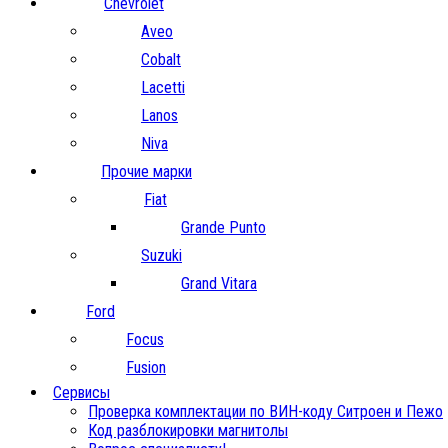
Chevrolet
Aveo
Cobalt
Lacetti
Lanos
Niva
Прочие марки
Fiat
Grande Punto
Suzuki
Grand Vitara
Ford
Focus
Fusion
Сервисы
Проверка комплектации по ВИН-коду Ситроен и Пежо
Код разблокировки магнитолы